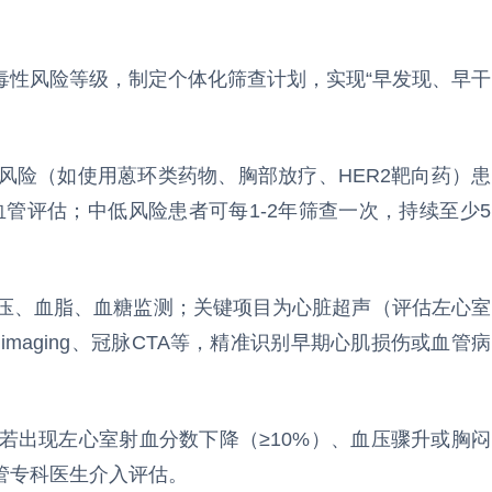
毒性风险等级，制定个体化筛查计划，实现“早发现、早干
高风险（如使用蒽环类药物、胸部放疗、HER2靶向药）患
血管评估；中低风险患者可每1-2年筛查一次，持续至少5
血压、血脂、血糖监测；关键项目为心脏超声（评估左心室
maging、冠脉CTA等，精准识别早期心肌损伤或血管病
，若出现左心室射血分数下降（≥10%）、血压骤升或胸闷
管专科医生介入评估。