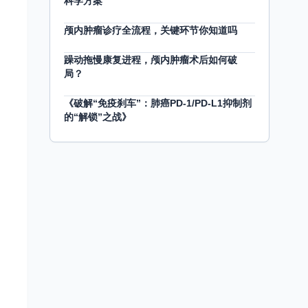
科学方案
颅内肿瘤诊疗全流程，关键环节你知道吗
躁动拖慢康复进程，颅内肿瘤术后如何破
局？
《破解“免疫刹车”：肺癌PD-1/PD-L1抑制剂
的“解锁”之战》