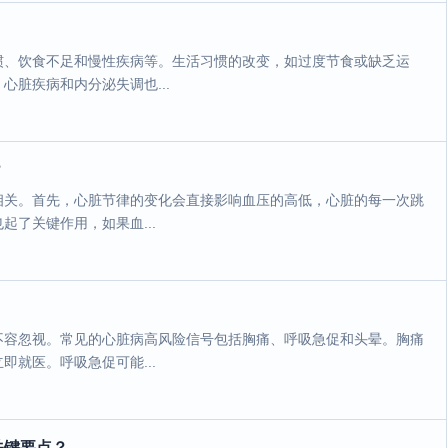
惯、饮食不足和慢性疾病等。生活习惯的改变，如过度节食或缺乏运
脏疾病和内分泌失调也...
？
相关。首先，心脏节律的变化会直接影响血压的高低，心脏的每一次跳
了关键作用，如果血...
不容忽视。常见的心脏病高风险信号包括胸痛、呼吸急促和头晕。胸痛
就医。呼吸急促可能...
关键要点？