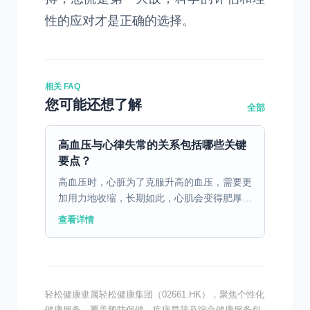
性的应对才是正确的选择。
相关 FAQ
您可能还想了解
全部
高血压与心律失常的关系包括哪些关键
要点？
高血压时，心脏为了克服升高的血压，需要更
加用力地收缩，长期如此，心肌会变得肥厚，
心脏腔室可能扩大，心脏的电生理活动也会受
查看详情
到影响。这些变化都可能成为心律失常的诱
因。常见的心律失常...
轻松健康隶属轻松健康集团（02661.HK），聚焦个性化
健康服务，覆盖预防保健、疾病早筛及综合健康服务包