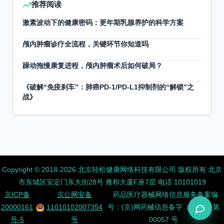
推荐阅读
激素波动下的健康密码：更年期乳腺养护的科学方案
颅内肿瘤诊疗全流程，关键环节你知道吗
躁动拖慢康复进程，颅内肿瘤术后如何破局？
《破解“免疫刹车”：肺癌PD-1/PD-L1抑制剂的“解锁”之
战》
Copyright ©️ 2018-2026 北京轻松健康网络科技有限公司 版权所有
北京
市东城区安定门东大街28号 雍和大厦F座7层 电话 10101019
京ICP备
京公网安备
药品医疗器械网络信息服务备案编
20000161
11010102007354
号：(京)网药械信息备字（2026）第
号-5
号
00057 号