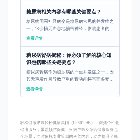
发病机制 1...
糖尿病相关内容有哪些关键要点？
糖尿病周围神经病变是糖尿病常见的并发症之
一，它会悄无声息地损害神经，影响患者的生
活质量。了解其预防和治疗方法，对糖尿病患
查看详情
者至关重要。 预防糖尿病周围神经病变，血
糖控制是关键。患...
糖尿病肾病揭秘：你必须了解的核心知
识包括哪些关键要点？
糖尿病肾病作为糖尿病的严重并发症之一，因
其无声发作且导致严重的肾功能损害而备受关
注。系统了解糖尿病肾病的病理变化、发病情
查看详情
况、高危因素及疗法，显得尤为重要。 一、
糖尿病肾病的定义...
轻松健康隶属轻松健康集团（02661.HK），聚焦个性化
健康服务，覆盖预防保健、疾病早筛及综合健康服务包
全场景，同时依托专业策划的科普内容，助力提升全民