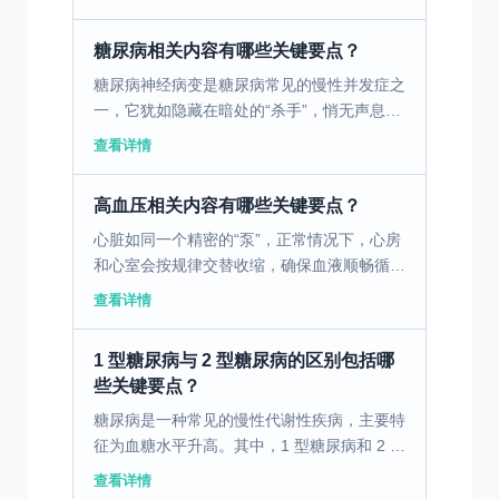
系统施加额外的压力。高血压患者，尤其是冠
心病患者，如果长期...
糖尿病相关内容有哪些关键要点？
糖尿病神经病变是糖尿病常见的慢性并发症之
一，它犹如隐藏在暗处的“杀手”，悄无声息地
损害着患者的神经。据统计，约半数以上的糖
查看详情
尿病患者在病程中会出现不同程度的神经病
变，给患者的生活...
高血压相关内容有哪些关键要点？
心脏如同一个精密的“泵”，正常情况下，心房
和心室会按规律交替收缩，确保血液顺畅循
环。而心房扑动是一种常见的心脏节律异常，
查看详情
简单来说，就是心脏上方的两个心房跳得又快
又有规律，像钟摆...
1 型糖尿病与 2 型糖尿病的区别包括哪
些关键要点？
糖尿病是一种常见的慢性代谢性疾病，主要特
征为血糖水平升高。其中，1 型糖尿病和 2 型
糖尿病最为常见，二者在发病机制、临床表
查看详情
现、治疗方法等方面均存在显著差异。 一、