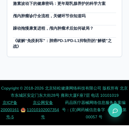
激素波动下的健康密码：更年期乳腺养护的科学方案
颅内肿瘤诊疗全流程，关键环节你知道吗
躁动拖慢康复进程，颅内肿瘤术后如何破局？
《破解“免疫刹车”：肺癌PD-1/PD-L1抑制剂的“解锁”之
战》
Copyright ©️ 2018-2026 北京轻松健康网络科技有限公司 版权所有
北京
市东城区安定门东大街28号 雍和大厦F座7层 电话 10101019
京ICP备
京公网安备
药品医疗器械网络信息服务备案编
20000161
11010102007354
号：(京)网药械信息备字（2026）第
号-5
号
00057 号