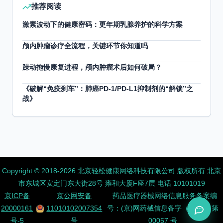
推荐阅读
激素波动下的健康密码：更年期乳腺养护的科学方案
颅内肿瘤诊疗全流程，关键环节你知道吗
躁动拖慢康复进程，颅内肿瘤术后如何破局？
《破解“免疫刹车”：肺癌PD-1/PD-L1抑制剂的“解锁”之
战》
Copyright ©️ 2018-2026 北京轻松健康网络科技有限公司 版权所有
北京
市东城区安定门东大街28号 雍和大厦F座7层 电话 10101019
京ICP备
京公网安备
药品医疗器械网络信息服务备案编
20000161
11010102007354
号：(京)网药械信息备字（2026）第
号-5
号
00057 号