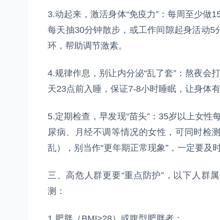
3.动起来，激活身体“免疫力”：每周至少做
每天抽30分钟散步，或工作间隙起身活动
环，帮助调节激素。
4.规律作息，别让内分泌“乱了套”：熬夜会
天23点前入睡，保证7-8小时睡眠，让身体
5.定期检查，早发现“苗头”：35岁以上女
尿病、月经不调等情况的女性，可同时检
乱），别当作“更年期正常现象”，一定要及
三、高危人群更要“重点防护”，以下人群
测：
1.肥胖（BMI≥28）或腹型肥胖者；