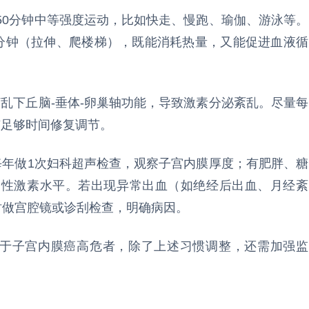
150分钟中等强度运动，比如快走、慢跑、瑜伽、游泳等。
5分钟（拉伸、爬楼梯），既能消耗热量，又能促进血液循
打乱下丘脑-垂体-卵巢轴功能，导致激素分泌紊乱。尽量每
有足够时间修复调节。
性每年做1次妇科超声检查，观察子宫内膜厚度；有肥胖、糖
测性激素水平。若出现异常出血（如绝经后出血、月经紊
时做宫腔镜或诊刮检查，明确病因。
属于子宫内膜癌高危者，除了上述习惯调整，还需加强监