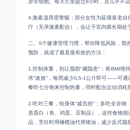
异常细胞。每天久坐超过8小时，且几乎不
4.激素滥用需警惕：部分女性为延缓衰老
疗（无孕激素配合），会让子宫内膜长期处于
二、5个健康管理习惯，帮你降低风险，既
预防，就成了最直接有效的方法：
1.控制体重，别让脂肪“藏隐患”：将BMI维持
求“速效”，每周减少0.5-1公斤即可——
餐吃七分饱来控制热量，同时配合运动消耗
2.吃对三餐，给身体“减负担”：多吃全谷
质蛋白（鱼、鸡蛋、豆制品），这些食物能
品，烹饪时用橄榄油代替猪油，减少反式脂