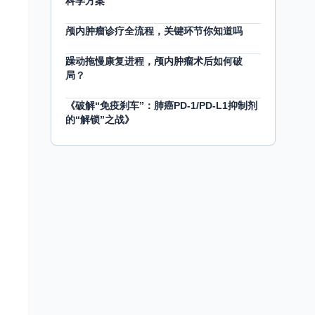
科学方案
颅内肿瘤诊疗全流程，关键环节你知道吗
躁动拖慢康复进程，颅内肿瘤术后如何破
局？
《破解“免疫刹车”：肺癌PD-1/PD-L1抑制剂
的“解锁”之战》