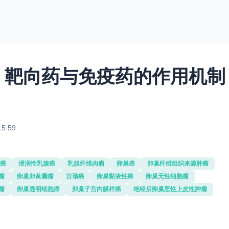
：靶向药与免疫药的作用机制
15:59
癌
浸润性乳腺癌
乳腺纤维肉瘤
卵巢癌
卵巢纤维组织来源肿瘤
瘤
卵巢卵黄囊瘤
宫颈癌
卵巢黏液性癌
卵巢无性细胞瘤
瘤
卵巢透明细胞癌
卵巢子宫内膜样癌
绝经后卵巢恶性上皮性肿瘤