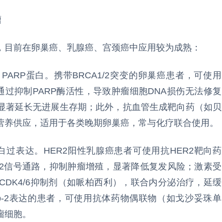
瘤
，目前在卵巢癌、乳腺癌、宫颈癌中应用较为成熟：
、PARP蛋白。携带BRCA1/2突变的卵巢癌患者，可使用
通过抑制PARP酶活性，导致肿瘤细胞DNA损伤无法修复
显著延长无进展生存期；此外，抗血管生成靶向药（如贝
营养供应，适用于各类晚期卵巢癌，常与化疗联合使用。
白过表达。HER2阳性乳腺癌患者可使用抗HER2靶向药
R2信号通路，抑制肿瘤增殖，显著降低复发风险；激素受
CDK4/6抑制剂（如哌柏西利），联合内分泌治疗，延缓
p-2表达的患者，可使用抗体药物偶联物（如戈沙妥珠单
瘤细胞。