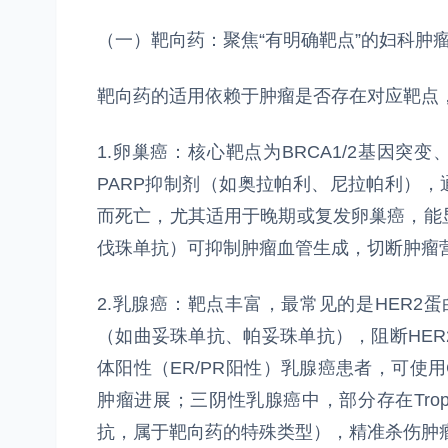
（一）靶向药：聚焦“有明确靶点”的妇科肿
靶向药的适用依赖于肿瘤是否存在对应靶点
1.卵巢癌：核心靶点为BRCA1/2基因突变
PARP抑制剂（如奥拉帕利、尼拉帕利），
而死亡，尤其适用于晚期或复发卵巢癌，能
伐珠单抗）可抑制肿瘤血管生成，切断肿瘤
2.乳腺癌：靶点丰富，最常见的是HER2蛋
（如曲妥珠单抗、帕妥珠单抗），阻断HE
体阳性（ER/PR阳性）乳腺癌患者，可使用
肿瘤进展；三阴性乳腺癌中，部分存在Tro
抗，属于靶向药的特殊类型），精准杀伤肿