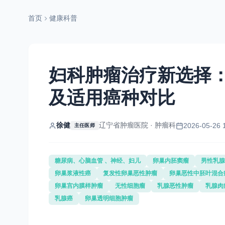
首页
健康科普
妇科肿瘤治疗新选择
及适用癌种对比
徐健
辽宁省肿瘤医院 · 肿瘤科
2026-05-26 
主任医师
糖尿病、心脑血管 、神经、妇儿
卵巢内胚窦瘤
男性乳腺
卵巢浆液性癌
复发性卵巢恶性肿瘤
卵巢恶性中胚叶混合
卵巢宫内膜样肿瘤
无性细胞瘤
乳腺恶性肿瘤
乳腺肉
乳腺癌
卵巢透明细胞肿瘤