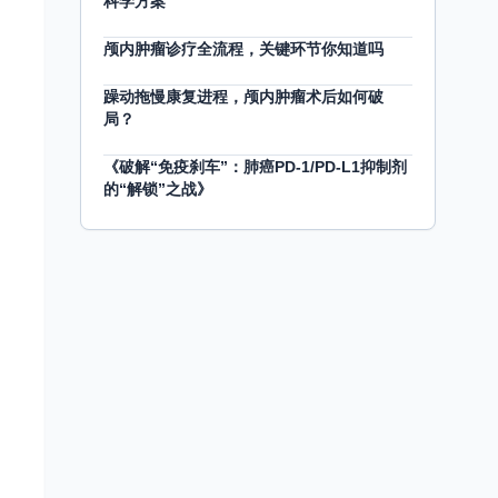
科学方案
颅内肿瘤诊疗全流程，关键环节你知道吗
躁动拖慢康复进程，颅内肿瘤术后如何破
局？
《破解“免疫刹车”：肺癌PD-1/PD-L1抑制剂
的“解锁”之战》