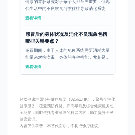
健康的胃肠系统对于每个人都至关重要，但现
代生活中的不良饮食习惯往往导致消化系统疾
病的高发。通过科学合理的饮食调理，可以有
查看详情
效改善胃肠健康。 一、消化不良的病因与饮
食因素 消化不良...
感冒后的身体状况及消化不良现象包括
哪些关键要点？
感冒期间，由于人体的免疫系统需要消耗大量
能量来对抗病毒，身体的各种机能，尤其是消
化系统，可能会受到影响。免疫系统启动后，
查看详情
身体将更多的血流和营养物质优先用于抵御感
冒病毒，而不是用...
轻松健康隶属轻松健康集团（02661.HK），聚焦个性化
健康服务，覆盖预防保健、疾病早筛及综合健康服务包
全场景，同时依托专业策划的科普内容，助力提升全民
健康意识。
内容仅供科普，不替代面诊，不构成诊疗建议。