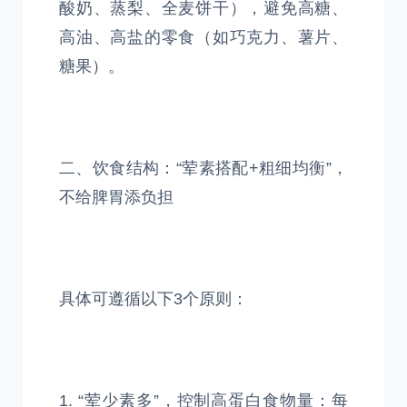
酸奶、蒸梨、全麦饼干），避免高糖、
高油、高盐的零食（如巧克力、薯片、
糖果）。
二、饮食结构：“荤素搭配+粗细均衡”，
不给脾胃添负担
具体可遵循以下3个原则：
1. “荤少素多”，控制高蛋白食物量：每