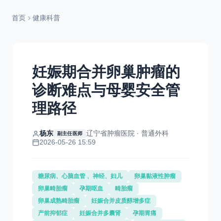
首页
健康科普
妊娠期合并卵巢肿瘤的
诊断难点与母婴安全管
理路径
杨东
辽宁省肿瘤医院 · 普通外科
副主任医师
2026-05-26 15:59
糖尿病、心脑血管 、神经、妇儿
卵巢黏液性肿瘤
卵巢畸胎瘤
孕期呕血
畸胎瘤
卵巢成熟畸胎瘤
妊娠合并皮质醇增多症
产前抑郁症
妊娠合并多囊肾
孕期胃痛