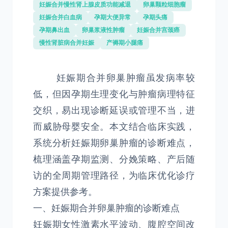
妊娠合并慢性肾上腺皮质功能减退
卵巢颗粒细胞瘤
妊娠合并白血病
孕期大便异常
孕期头痛
孕期鼻出血
卵巢浆液性肿瘤
妊娠合并宫颈癌
慢性肾脏病合并妊娠
产褥期小腿痛
妊娠期合并卵巢肿瘤虽发病率较
低，但因孕期生理变化与肿瘤病理特征
交织，易出现诊断延误或管理不当，进
而威胁母婴安全。本文结合临床实践，
系统分析妊娠期卵巢肿瘤的诊断难点，
梳理涵盖孕期监测、分娩策略、产后随
访的全周期管理路径，为临床优化诊疗
方案提供参考。
一、妊娠期合并卵巢肿瘤的诊断难点
妊娠期女性激素水平波动、腹腔空间改