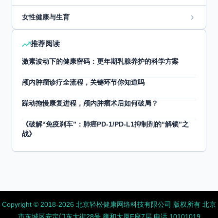
女性健康与生育
推荐阅读
激素波动下的健康密码：更年期乳腺养护的科学方案
颅内肿瘤诊疗全流程，关键环节你知道吗
躁动拖慢康复进程，颅内肿瘤术后如何破局？
《破解“免疫刹车”：肺癌PD-1/PD-L1抑制剂的“解锁”之
战》
Copyright ©️ 2018-2026 北京轻松健康网络科技有限公司 版权所有
北京
市东城区安定门东大街28号 雍和大厦F座7层 电话 10101019