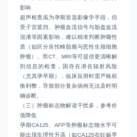
影响
超声检查虽为孕期首选影像学手段，但
受子宫遮挡、肿瘤血流信号与胎盘血流
混淆等因素影响，难以精准判断肿瘤性
质（如区分良性畸胎瘤与恶性生殖细胞
肿瘤）。而CT、MRI等可提供更清晰解
剖信息的检查，因存在潜在辐射风险
（尤其孕早期），临床应用时需严格权
衡利弊，导致部分复杂病例无法及时明
确诊断。
（三）肿瘤标志物解读干扰多，参考价
值降低
孕期CA125、AFP等肿瘤标志物水平可
能出现生理性升高（如CA125在妊娠早