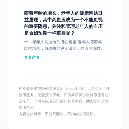
中的脂质成分异常，这些异常的血脂也会加速
动脉硬化的进程。此...
随着年龄的增长，老年人的健康问题日
益显现，其中高血压成为一个不能忽视
的重要隐患。关注和管理老年人的血压
是否如预期一样重要呢？
一、老年人高血压的潜在危害 老年人随着年
龄的增长，身体机能逐渐减弱，血管的弹性也
明显下降，这使得他们更容易受到高血压的侵
查看详情
袭。然而，许多人对老年人血压升高的潜在风
险认识不足。高血...
轻松健康隶属轻松健康集团（02661.HK），聚焦个性化
健康服务，覆盖预防保健、疾病早筛及综合健康服务包
全场景，同时依托专业策划的科普内容，助力提升全民
健康意识。
内容仅供科普，不替代面诊，不构成诊疗建议。