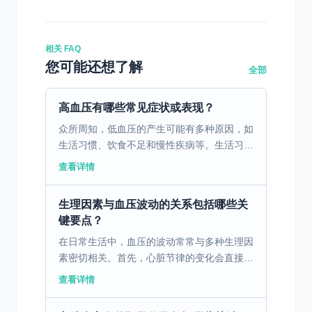
相关 FAQ
您可能还想了解
全部
高血压有哪些常见症状或表现？
众所周知，低血压的产生可能有多种原因，如
生活习惯、饮食不足和慢性疾病等。生活习惯
的改变，如过度节食或缺乏运动，会导致血压
查看详情
下降。此外，一些基础疾病如糖尿病、心脏疾
病和内分泌失调也...
生理因素与血压波动的关系包括哪些关
键要点？
在日常生活中，血压的波动常常与多种生理因
素密切相关。首先，心脏节律的变化会直接影
响血压的高低，心脏的每一次跳动都会导致血
查看详情
压瞬时上升或下降。其次，血管紧张度也起了
关键作用，如果血...