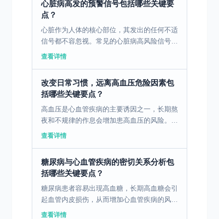
心脏病高发的预警信号包括哪些关键要
点？
心脏作为人体的核心部位，其发出的任何不适
信号都不容忽视。常见的心脏病高风险信号包
括胸痛、呼吸急促和头晕。胸痛通常是由于心
查看详情
肌缺血引起的，这是一种紧急情况，需立即就
医。呼吸急促可能...
改变日常习惯，远离高血压危险因素包
括哪些关键要点？
高血压是心血管疾病的主要诱因之一，长期熬
夜和不规律的作息会增加患高血压的风险。作
为教师，保持规律的作息时间非常重要。避免
查看详情
熬夜，确保充足的睡眠。另外，养成低盐、低
脂饮食习惯，多吃...
糖尿病与心血管疾病的密切关系分析包
括哪些关键要点？
糖尿病患者容易出现高血糖，长期高血糖会引
起血管内皮损伤，从而增加心血管疾病的风
险。同时，糖尿病会影响脂肪代谢，使得血液
查看详情