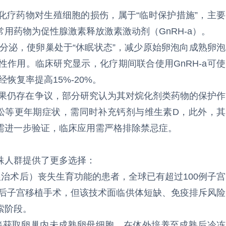
化疗药物对生殖细胞的损伤，属于“临时保护措施”，主要
用药物为促性腺激素释放激素激动剂（GnRH-a）。
激素分泌，使卵巢处于“休眠状态”，减少原始卵泡向成熟卵泡
作用。临床研究显示，化疗期间联合使用GnRH-a可使
经恢复率提高15%-20%。
护效果仍存在争议，部分研究认为其对烷化剂类药物的保护作
疏松等更年期症状，需同时补充钙剂与维生素D，此外，其
需进一步验证，临床应用需严格排除禁忌症。
殊人群提供了更多选择：
根治术后）丧失生育功能的患者，全球已有超过100例子宫
术后子宫移植手术，但该技术面临供体短缺、免疫排斥风险
索阶段。
直接获取卵巢内未成熟卵母细胞，在体外培养至成熟后冷冻