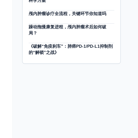
科学方案
颅内肿瘤诊疗全流程，关键环节你知道吗
躁动拖慢康复进程，颅内肿瘤术后如何破
局？
《破解“免疫刹车”：肺癌PD-1/PD-L1抑制剂
的“解锁”之战》