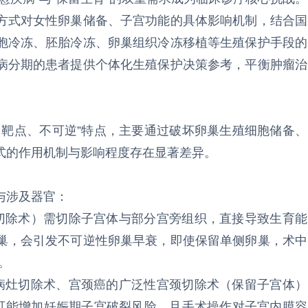
方式对女性卵巢储备、子宫功能的具体影响机制，结合国
胞冷冻、胚胎冷冻、卵巢组织冷冻移植等生殖保护手段的
病分期的患者提供个体化生殖保护决策参考，平衡肿瘤治
多靶点、不可逆”特点，主要通过破坏卵巢生殖细胞储备、
式的作用机制与影响程度存在显著差异。
与涉及器官：
宫切除术）需切除子宫体与部分宫旁组织，直接导致生育能
巢，会引发不可逆性卵巢早衰，即使保留单侧卵巢，术中
。
下病灶切除术、宫颈癌的广泛性宫颈切除术（保留子宫体）
成可能增加妊娠期子宫破裂风险，且手术操作对子宫内膜容