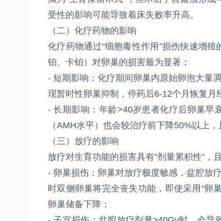
受性的影响可能导致着床失败率升高。
（二）化疗药物的影响
化疗药物通过“细胞毒性作用”损伤快速增
铂、卡铂）对卵巢的损害最为显著：
- 短期影响：化疗期间卵巢内原始卵泡大量
现暂时性卵巢抑制，停药后6-12个月恢复月
- 长期影响：年龄>40岁患者化疗后卵巢
（AMH水平）也会较治疗前下降50%以上
（三）放疗的影响
放疗对生育功能的损害具有“剂量累积性”，
- 卵巢损伤：卵巢对放疗极度敏感，盆腔放疗剂
时双侧卵巢将完全丧失功能，即使采用“卵
卵巢储备下降；
- 子宫损伤：盆腔放疗剂量≥40Gy时，