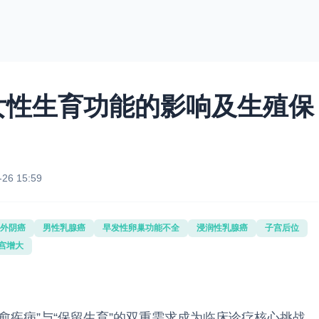
女性生育功能的影响及生殖保
-26 15:59
外阴癌
男性乳腺癌
早发性卵巢功能不全
浸润性乳腺癌
子宫后位
宫增大
愈疾病”与“保留生育”的双重需求成为临床诊疗核心挑战。