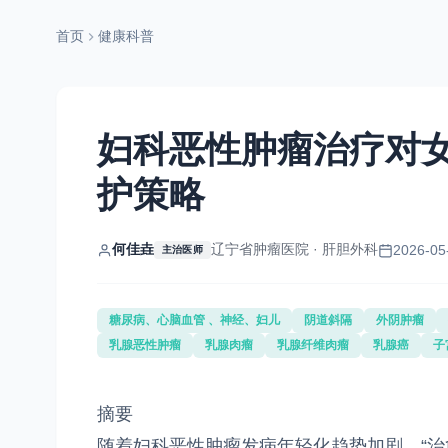
首页
健康科普
妇科恶性肿瘤治疗对
护策略
何佳垚
辽宁省肿瘤医院 · 肝胆外科
2026-05
主治医师
糖尿病、心脑血管 、神经、妇儿
阴道斜隔
外阴肿瘤
乳腺恶性肿瘤
乳腺肉瘤
乳腺纤维肉瘤
乳腺癌
子
摘要
随着妇科恶性肿瘤发病年轻化趋势加剧，“治