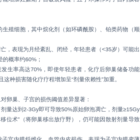
殖的生殖细胞，其中烷化剂（如环磷酰胺）、铂类药物（顺
凋亡，表现为月经紊乱、闭经，年轻患者（<35岁）可能出
经的概率约60%；
早衰发生率高达70%，即使年轻患者，化疗后卵巢储备功能
，且这种损害随化疗疗程增加呈“剂量依赖性”加重。
且对卵巢、子宫的损伤阈值差异显著：
量达到2-3Gy即可导致50%原始卵泡凋亡，剂量≥15Gy
巢移位术”（将卵巢移出放疗野），仍可能因散射剂量导致
会导致子宫内膜纤维化、血管内皮损伤，表现为子宫内膜变薄