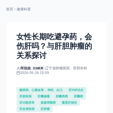
首页
健康科普
女性长期吃避孕药，会
伤肝吗？与肝胆肿瘤的
关系探讨
何佳垚
辽宁省肿瘤医院 · 肝胆外科
主治医师
2026-05-26 15:59
糖尿病、心脑血管 、神经、妇儿
肝内钙化灶
肝脏疾病
肝囊腺瘤
胆囊类癌
胆囊癌
肝功能异常
壶腹周围癌
重度肝损伤
肝血管疾病
肝肿瘤