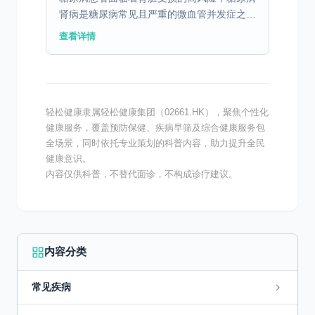
肾病是糖尿病常见且严重的微血管并发症之
一。肾脏犹如身体的“过滤器”，当糖尿病引发
查看详情
肾脏病变，其过滤功能下降，不仅会影响身体
健康，严重时还可...
轻松健康隶属轻松健康集团（02661.HK），聚焦个性化
健康服务，覆盖预防保健、疾病早筛及综合健康服务包
全场景，同时依托专业策划的科普内容，助力提升全民
健康意识。
内容仅供科普，不替代面诊，不构成诊疗建议。
内容分类
常见疾病