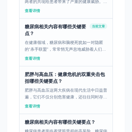
两者的共现给患者带来了严重的健康威胁。一
旦你了解了它们的真相，你就能更好地保护自
查看详情
己。 一、高血压与糖尿病的定义和背景 高血
压指的是动脉血...
糖尿病相关内容有哪些关键要
当前文章
点？
在健康领域，糖尿病和脑梗死犹如一对隐匿
的“杀手联盟”，常常悄无声息地威胁着人们的
生命质量。 糖尿病，作为一种以高血糖为特
查看详情
征的代谢性疾病，看似只是血糖数值的异常，
实则牵一发而动全...
肥胖与高血压：健康危机的双重夹击包
括哪些关键要点？
肥胖与高血压这两大疾病在现代生活中日益普
遍，它们不仅分别危害健康，还往往同时存
在，产生复合影响。 一、肥胖：高血压的发
查看详情
病基础 肥胖者体内的脂肪组织会分泌过量的
瘦素和炎症因子，这...
糖尿病相关内容有哪些关键要点？
糖尿病患者面临着肾脏受损的高风险，糖尿病