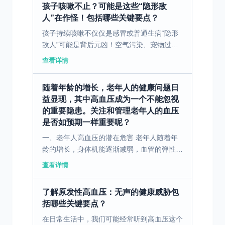
孩子咳嗽不止？可能是这些“隐形敌
人”在作怪！包括哪些关键要点？
孩子持续咳嗽不仅仅是感冒或普通生病“隐形
敌人”可能是背后元凶！空气污染、宠物过敏
甚至家居霉菌都可能是导致咳嗽的重要因素，
查看详情
家长们要高度重视。 一、空气污染是小儿咳
嗽的主要诱因 在...
随着年龄的增长，老年人的健康问题日
益显现，其中高血压成为一个不能忽视
的重要隐患。关注和管理老年人的血压
是否如预期一样重要呢？
一、老年人高血压的潜在危害 老年人随着年
龄的增长，身体机能逐渐减弱，血管的弹性也
明显下降，这使得他们更容易受到高血压的侵
查看详情
袭。然而，许多人对老年人血压升高的潜在风
险认识不足。高血...
了解原发性高血压：无声的健康威胁包
括哪些关键要点？
在日常生活中，我们可能经常听到高血压这个