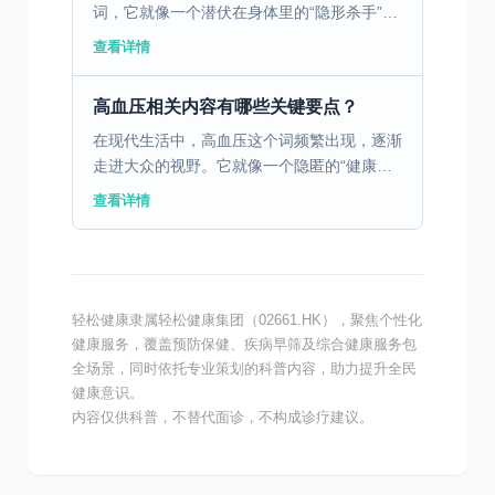
词，它就像一个潜伏在身体里的“隐形杀手”，
悄无声息地威胁着人们的健康。而在高血压
查看详情
的“家族”中，原发性高血压最为常见，今天我
们就来深入了解...
高血压相关内容有哪些关键要点？
在现代生活中，高血压这个词频繁出现，逐渐
走进大众的视野。它就像一个隐匿的“健康杀
手”，悄无声息地威胁着人们的健康。据统
查看详情
计，我国高血压患者数量已达数亿，且仍呈上
升趋势。因此，了解...
轻松健康隶属轻松健康集团（02661.HK），聚焦个性化
健康服务，覆盖预防保健、疾病早筛及综合健康服务包
全场景，同时依托专业策划的科普内容，助力提升全民
健康意识。
内容仅供科普，不替代面诊，不构成诊疗建议。