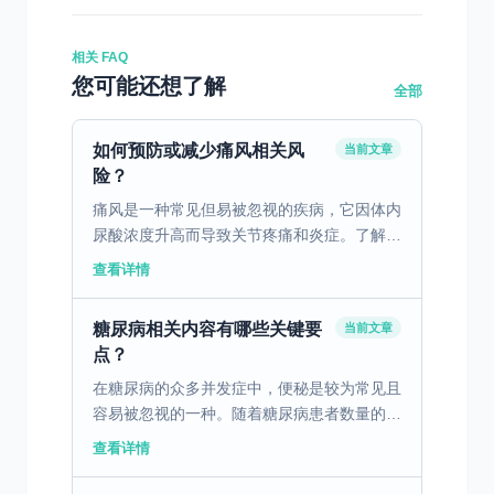
相关 FAQ
您可能还想了解
全部
如何预防或减少痛风相关风
当前文章
险？
痛风是一种常见但易被忽视的疾病，它因体内
尿酸浓度升高而导致关节疼痛和炎症。了解痛
风的成因、症状及预防和治疗对控制病情至关
查看详情
重要。 一、痛风的成因与发病机制 痛风是一
种由于体内尿酸...
糖尿病相关内容有哪些关键要
当前文章
点？
在糖尿病的众多并发症中，便秘是较为常见且
容易被忽视的一种。随着糖尿病患者数量的不
断增加，了解糖尿病代谢异常引发便秘的原
查看详情
因、症状以及有效的治疗方法，对改善患者生
活质量、控制病情发...