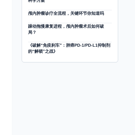
科学方案
颅内肿瘤诊疗全流程，关键环节你知道吗
躁动拖慢康复进程，颅内肿瘤术后如何破
局？
《破解“免疫刹车”：肺癌PD-1/PD-L1抑制剂
的“解锁”之战》