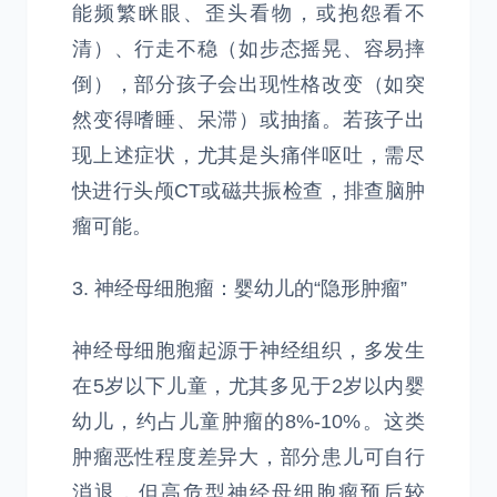
能频繁眯眼、歪头看物，或抱怨看不
清）、行走不稳（如步态摇晃、容易摔
倒），部分孩子会出现性格改变（如突
然变得嗜睡、呆滞）或抽搐。若孩子出
现上述症状，尤其是头痛伴呕吐，需尽
快进行头颅CT或磁共振检查，排查脑肿
瘤可能。
3. 神经母细胞瘤：婴幼儿的“隐形肿瘤”
神经母细胞瘤起源于神经组织，多发生
在5岁以下儿童，尤其多见于2岁以内婴
幼儿，约占儿童肿瘤的8%-10%。这类
肿瘤恶性程度差异大，部分患儿可自行
消退，但高危型神经母细胞瘤预后较