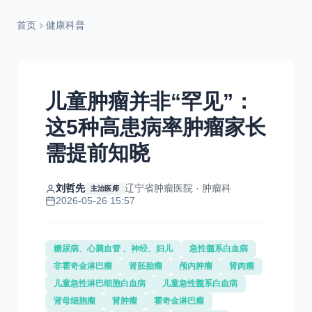
首页
健康科普
儿童肿瘤并非“罕见”：
这5种高患病率肿瘤家长
需提前知晓
刘哲先
辽宁省肿瘤医院 · 肿瘤科
主治医师
2026-05-26 15:57
糖尿病、心脑血管 、神经、妇儿
急性髓系白血病
非霍奇金淋巴瘤
肾胚胎瘤
颅内肿瘤
肾肉瘤
儿童急性淋巴细胞白血病
儿童急性髓系白血病
肾母细胞瘤
肾肿瘤
霍奇金淋巴瘤