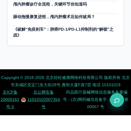
颅内肿瘤诊疗全流程，关键环节你知道吗
躁动拖慢康复进程，颅内肿瘤术后如何破局？
《破解“免疫刹车”：肺癌PD-1/PD-L1抑制剂的“解锁”之
战》
Copyright ©️ 2018-2026 北京轻松健康网络科技有限公司 版权所有
北京
市东城区安定门东大街28号 雍和大厦F座7层 电话 10101019
京ICP备
京公网安备
药品医疗器械网络信息服务备案编
20000161
11010102007354
号：(京)网药械信息备字（2026）第
号-5
号
00057 号