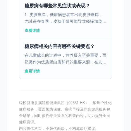
的安全和手术的...
糖尿病有哪些常见症状或表现？
1. 皮肤瘙痒，糖尿病患者常出现皮肤瘙痒，
尤其是在春季，皮肤干燥可能导致瘙痒加剧。
瘙痒多发生在四肢，尤其是小腿和足部。 2.
查看详情
皮肤感染，糖尿病患者的皮肤抵抗力下降，容
易受到细菌...
糖尿病相关内容有哪些关键要点？
在儿童成长的过程中，营养摄入至关重要，而
奶类作为优质蛋白质和钙的重要来源，在儿童
饮食中占据着不可或缺的地位。然而，对于部
查看详情
分儿童来说，奶类的摄入却可能引发一系列不
适反应，这便是乳...
轻松健康隶属轻松健康集团（02661.HK），聚焦个性化
健康服务，覆盖预防保健、疾病早筛及综合健康服务包
全场景，同时依托专业策划的科普内容，助力提升全民
健康意识。
内容仅供科普，不替代面诊，不构成诊疗建议。