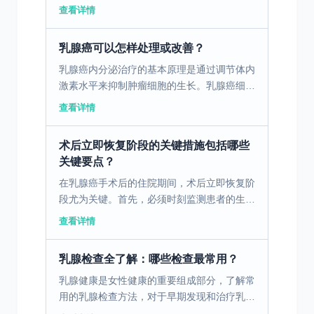
肝病等。其中，肝炎病毒感染是最常见的病因
查看详情
之一，特别是乙型肝炎病毒和丙型肝炎病毒。
此外，长期大量饮酒...
乳腺癌可以怎样处理或改善？
乳腺癌内分泌治疗的基本原理是通过调节体内
激素水平来抑制肿瘤细胞的生长。乳腺癌细胞
表面常有激素受体，如雌激素受体（ER）和
查看详情
孕激素受体（PR），这些受体帮助癌细胞从
激素中获取生长信...
术后立即恢复阶段的关键措施包括哪些
关键要点？
在乳腺癌手术后的住院期间，术后立即恢复阶
段尤为关键。首先，必须时刻监测患者的生命
体征，如血压、体温和心率等，以便及时发现
查看详情
任何异常情况。其次，伤口护理是重点，患者
应每日检查伤口，...
乳腺检查全了解：哪些检查最常用？
乳腺健康是女性健康的重要组成部分，了解常
用的乳腺检查方法，对于早期发现和治疗乳腺
疾病至关重要。 一、乳腺X线摄影技术及其应