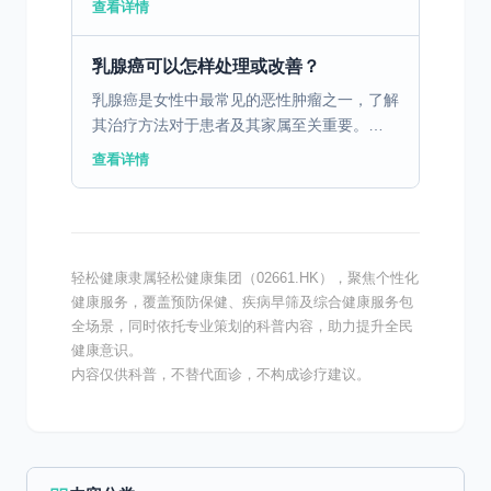
查看详情
用 乳腺X线摄影，也称钼靶检查，是乳腺癌早
期检测的标准...
乳腺癌可以怎样处理或改善？
乳腺癌是女性中最常见的恶性肿瘤之一，了解
其治疗方法对于患者及其家属至关重要。
一、早期乳腺癌的筛查与手术治疗 乳腺癌早
查看详情
期的确诊离不开影像学检查、病理学检查和体
检的配合。这些检查...
轻松健康隶属轻松健康集团（02661.HK），聚焦个性化
健康服务，覆盖预防保健、疾病早筛及综合健康服务包
全场景，同时依托专业策划的科普内容，助力提升全民
健康意识。
内容仅供科普，不替代面诊，不构成诊疗建议。