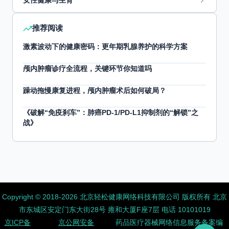
女性健康与生育
推荐阅读
激素波动下的健康密码：更年期乳腺养护的科学方案
颅内肿瘤诊疗全流程，关键环节你知道吗
躁动拖慢康复进程，颅内肿瘤术后如何破局？
《破解“免疫刹车”：肺癌PD-1/PD-L1抑制剂的“解锁”之
战》
Copyright ©️ 2018-2026 北京轻松健康网络科技有限公司 版权所有
北京
市东城区安定门东大街28号 雍和大厦F座7层 电话 10101019
京ICP备
京公网安备
药品医疗器械网络信息服务备案编