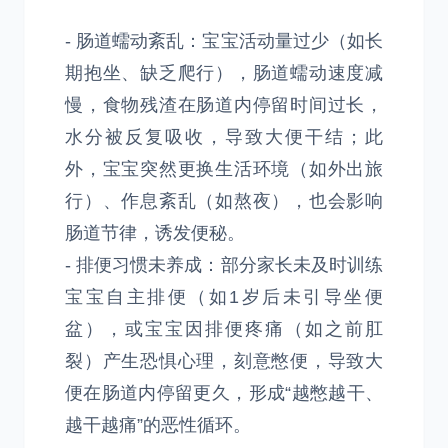
- 肠道蠕动紊乱：宝宝活动量过少（如长
期抱坐、缺乏爬行），肠道蠕动速度减
慢，食物残渣在肠道内停留时间过长，
水分被反复吸收，导致大便干结；此
外，宝宝突然更换生活环境（如外出旅
行）、作息紊乱（如熬夜），也会影响
肠道节律，诱发便秘。
- 排便习惯未养成：部分家长未及时训练
宝宝自主排便（如1岁后未引导坐便
盆），或宝宝因排便疼痛（如之前肛
裂）产生恐惧心理，刻意憋便，导致大
便在肠道内停留更久，形成“越憋越干、
越干越痛”的恶性循环。