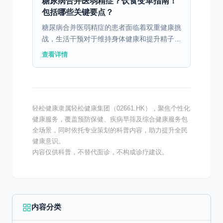
糖尿病合并医弱精症？饮食变革指南！
包括哪些关键要点？
糖尿病合并医弱精症的患者面临着双重健康挑
战，生活干预对于维持身体健康和提升精子质
量至关重要。 一、糖尿病合并医弱精症患者
查看详情
的饮食管理 糖尿病合并医弱精症患者的饮食
管理至关重要，合...
轻松健康隶属轻松健康集团（02661.HK），聚焦个性化
健康服务，覆盖预防保健、疾病早筛及综合健康服务包
全场景，同时依托专业策划的科普内容，助力提升全民
健康意识。
内容仅供科普，不替代面诊，不构成诊疗建议。
内容分类