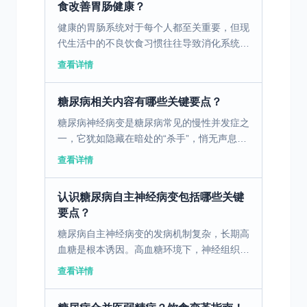
食改善胃肠健康？
健康的胃肠系统对于每个人都至关重要，但现
代生活中的不良饮食习惯往往导致消化系统疾
病的高发。通过科学合理的饮食调理，可以有
查看详情
效改善胃肠健康。 一、消化不良的病因与饮
食因素 消化不良...
糖尿病相关内容有哪些关键要点？
糖尿病神经病变是糖尿病常见的慢性并发症之
一，它犹如隐藏在暗处的“杀手”，悄无声息地
损害着患者的神经。据统计，约半数以上的糖
查看详情
尿病患者在病程中会出现不同程度的神经病
变，给患者的生活...
认识糖尿病自主神经病变包括哪些关键
要点？
糖尿病自主神经病变的发病机制复杂，长期高
血糖是根本诱因。高血糖环境下，神经组织的
代谢紊乱，多元醇通路异常激活，导致神经细
查看详情
胞内山梨醇堆积，细胞水肿、变性，影响神经
传导。同时，高血...