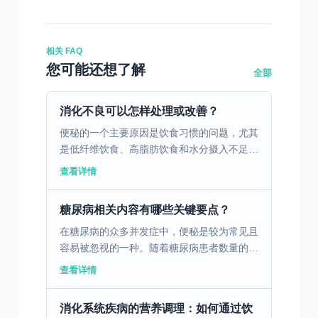
相关 FAQ
您可能还想了解
全部
消化不良可以怎样处理或改善？
便秘的一个主要原因是饮食习惯的问题，尤其
是低纤维饮食、高脂肪饮食和水分摄入不足。
这些饮食习惯会导致胃肠蠕动减慢，粪便变得
查看详情
干燥硬结，从而导致排便困难。为了改善这种
情况，建议在日常...
糖尿病相关内容有哪些关键要点？
在糖尿病的众多并发症中，便秘是较为常见且
容易被忽视的一种。随着糖尿病患者数量的不
断增加，了解糖尿病代谢异常引发便秘的原
查看详情
因、症状以及有效的治疗方法，对改善患者生
活质量、控制病情发...
消化系统疾病的营养调理：如何通过饮