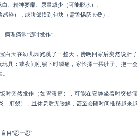
色苍白、精神萎靡、尿量减少（可能脱水）。
路感染），或腹部摸到包块（需警惕肠套叠）。
，病理痛常“随时发作”
宝宝白天在幼儿园跑跳了一整天，傍晚回家后突然说肚子
续玩玩具；或夜间刚躺下时喊痛，家长揉一揉肚子、抱一会
常。
吃饭时突然发作（如胃溃疡），可能在安静坐着时突然痛
炎、肛裂），且休息后无缓解，甚至会随时间推移越来越
盲目“忍一忍”