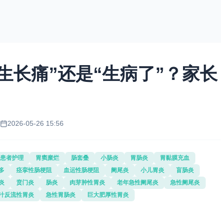
生长痛”还是“生病了”？家长
2026-05-26 15:56
患者护理
胃窦糜烂
肠套叠
小肠炎
胃肠炎
胃黏膜充血
多
痉挛性肠梗阻
血运性肠梗阻
阑尾炎
小儿胃炎
盲肠炎
炎
贲门炎
肠炎
肉芽肿性胃炎
老年急性阑尾炎
急性阑尾炎
汁反流性胃炎
急性胃肠炎
巨大肥厚性胃炎