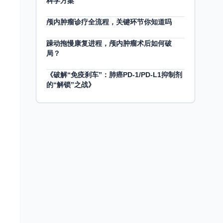
科学方案
颅内肿瘤诊疗全流程，关键环节你知道吗
躁动拖慢康复进程，颅内肿瘤术后如何破
局？
《破解“免疫刹车”：肺癌PD-1/PD-L1抑制剂
的“解锁”之战》