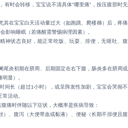
部，有时会转移，宝宝说不清具体“哪里痛”，按压腹部时无
，尤其在宝宝白天活动量过大（如跑跳、爬楼梯）后，疼痛
不会影响睡眠（若痛醒需警惕病理因素）。
”，精神状态良好，能正常吃饭、玩耍、排便，无呕吐、腹
，阑尾炎初期在脐周、后期固定在右下腹，肠炎多在脐周或
痛明显）。
续时间长（超过1小时），或呈阵发性加剧，宝宝会哭闹不
正常活动。
，若腹痛时伴随以下症状，大概率是疾病导致：
丝）、腹泻（大便带血或黏液）、便秘（长期不排便且腹