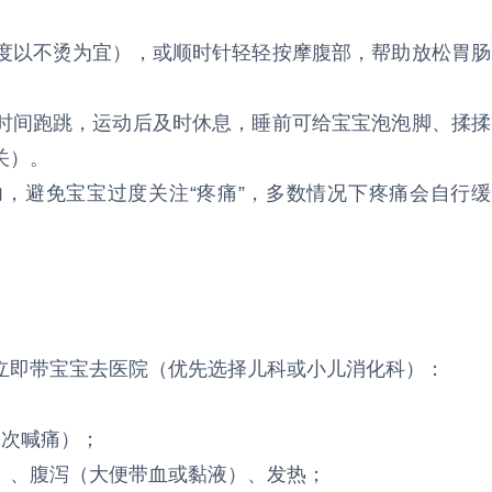
度以不烫为宜），或顺时针轻轻按摩腹部，帮助放松胃肠
时间跑跳，运动后及时休息，睡前可给宝宝泡泡脚、揉揉
关）。
，避免宝宝过度关注“疼痛”，多数情况下疼痛会自行缓
立即带宝宝去医院（优先选择儿科或小儿消化科）：
多次喊痛）；
）、腹泻（大便带血或黏液）、发热；