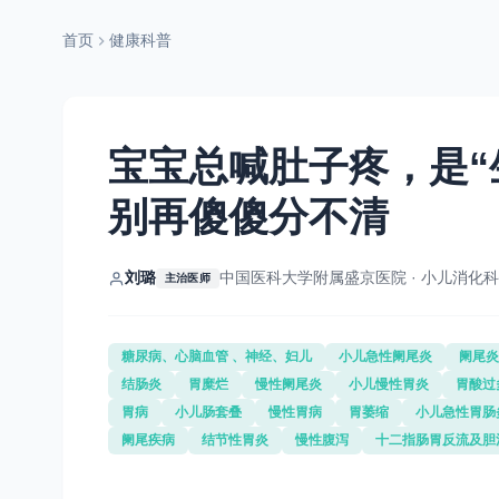
首页
健康科普
宝宝总喊肚子疼，是“
别再傻傻分不清
刘璐
中国医科大学附属盛京医院 · 小儿消化科
主治医师
糖尿病、心脑血管 、神经、妇儿
小儿急性阑尾炎
阑尾炎
结肠炎
胃糜烂
慢性阑尾炎
小儿慢性胃炎
胃酸过
胃病
小儿肠套叠
慢性胃病
胃萎缩
小儿急性胃肠
阑尾疾病
结节性胃炎
慢性腹泻
十二指肠胃反流及胆