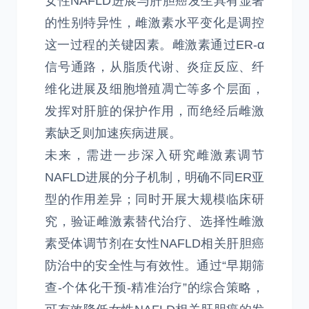
女性NAFLD进展与肝胆癌发生具有显著
的性别特异性，雌激素水平变化是调控
这一过程的关键因素。雌激素通过ER-α
信号通路，从脂质代谢、炎症反应、纤
维化进展及细胞增殖凋亡等多个层面，
发挥对肝脏的保护作用，而绝经后雌激
素缺乏则加速疾病进展。
未来，需进一步深入研究雌激素调节
NAFLD进展的分子机制，明确不同ER亚
型的作用差异；同时开展大规模临床研
究，验证雌激素替代治疗、选择性雌激
素受体调节剂在女性NAFLD相关肝胆癌
防治中的安全性与有效性。通过“早期筛
查-个体化干预-精准治疗”的综合策略，