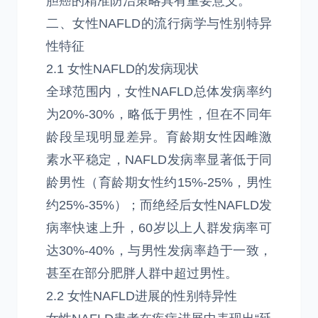
胆癌的精准防治策略具有重要意义。
二、女性NAFLD的流行病学与性别特异
性特征
2.1 女性NAFLD的发病现状
全球范围内，女性NAFLD总体发病率约
为20%-30%，略低于男性，但在不同年
龄段呈现明显差异。育龄期女性因雌激
素水平稳定，NAFLD发病率显著低于同
龄男性（育龄期女性约15%-25%，男性
约25%-35%）；而绝经后女性NAFLD发
病率快速上升，60岁以上人群发病率可
达30%-40%，与男性发病率趋于一致，
甚至在部分肥胖人群中超过男性。
2.2 女性NAFLD进展的性别特异性