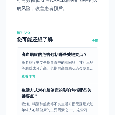
可有效降低女性NAFLD相关肝胆癌的发
病风险，改善患者预后。
相关 FAQ
您可能还想了解
全部
高血脂症的危害包括哪些关键要点？
高血脂症主要是指血液中的胆固醇、甘油三酯
等脂质成分升高。长期的高血脂状态会使血液
黏稠度增加，血流速度减慢，容易在血管壁上
查看详情
形成粥样硬化斑块。这些斑块逐渐增大，可能
会导致血管狭窄甚...
生活方式对心脏健康的影响包括哪些关
键要点？
吸烟、喝酒和熬夜等不良生活习惯无疑是威胁
年轻人心脏健康的主要因素之 一。这些习惯