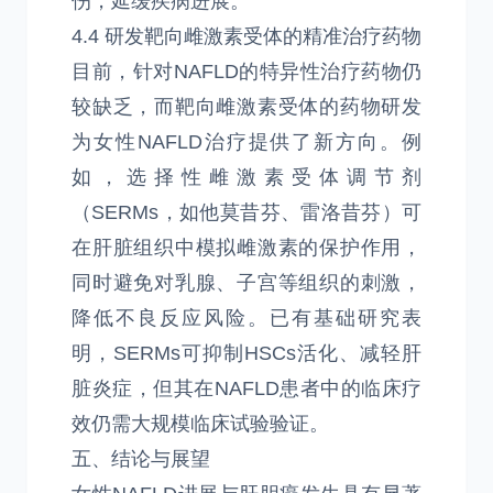
伤，延缓疾病进展。
4.4 研发靶向雌激素受体的精准治疗药物
目前，针对NAFLD的特异性治疗药物仍
较缺乏，而靶向雌激素受体的药物研发
为女性NAFLD治疗提供了新方向。例
如，选择性雌激素受体调节剂
（SERMs，如他莫昔芬、雷洛昔芬）可
在肝脏组织中模拟雌激素的保护作用，
同时避免对乳腺、子宫等组织的刺激，
降低不良反应风险。已有基础研究表
明，SERMs可抑制HSCs活化、减轻肝
脏炎症，但其在NAFLD患者中的临床疗
效仍需大规模临床试验验证。
五、结论与展望