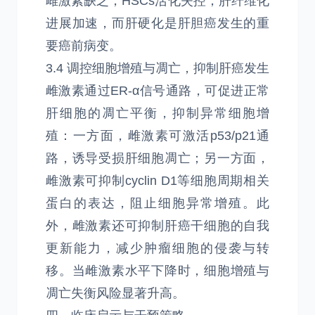
雌激素缺乏，HSCs活化失控，肝纤维化
进展加速，而肝硬化是肝胆癌发生的重
要癌前病变。
3.4 调控细胞增殖与凋亡，抑制肝癌发生
雌激素通过ER-α信号通路，可促进正常
肝细胞的凋亡平衡，抑制异常细胞增
殖：一方面，雌激素可激活p53/p21通
路，诱导受损肝细胞凋亡；另一方面，
雌激素可抑制cyclin D1等细胞周期相关
蛋白的表达，阻止细胞异常增殖。此
外，雌激素还可抑制肝癌干细胞的自我
更新能力，减少肿瘤细胞的侵袭与转
移。当雌激素水平下降时，细胞增殖与
凋亡失衡风险显著升高。