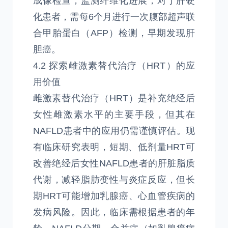
成像检查，监测纤维化进展；对于肝硬
化患者，需每6个月进行一次腹部超声联
合甲胎蛋白（AFP）检测，早期发现肝
胆癌。
4.2 探索雌激素替代治疗（HRT）的应
用价值
雌激素替代治疗（HRT）是补充绝经后
女性雌激素水平的主要手段，但其在
NAFLD患者中的应用仍需谨慎评估。现
有临床研究表明，短期、低剂量HRT可
改善绝经后女性NAFLD患者的肝脏脂质
代谢，减轻脂肪变性与炎症反应，但长
期HRT可能增加乳腺癌、心血管疾病的
发病风险。因此，临床需根据患者的年