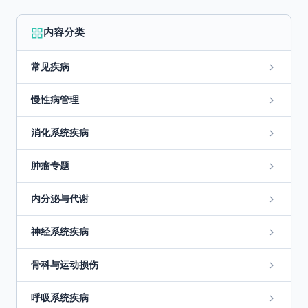
内容分类
常见疾病
慢性病管理
消化系统疾病
肿瘤专题
内分泌与代谢
神经系统疾病
骨科与运动损伤
呼吸系统疾病