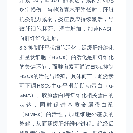
介素-10，IL-10）的表达，减轻肝细胞
炎症损伤。当雌激素水平降低时，肝脏
抗炎能力减弱，炎症反应持续激活，导
致肝细胞坏死、凋亡增加，加速NASH
向肝纤维化进展。
3.3 抑制肝星状细胞活化，延缓肝纤维化
肝星状细胞（HSCs）的活化是肝纤维化
的关键环节，而雌激素可通过ER-α抑制
HSCs的活化与增殖。具体而言，雌激素
可下调HSCs中α-平滑肌肌动蛋白（α-
SMA）、胶原蛋白Ⅰ等纤维化相关蛋白的
表达，同时促进基质金属蛋白酶
（MMPs）的活性，加速细胞外基质的
降解，从而延缓肝纤维化进程。绝经后