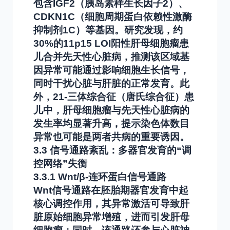
包含IGF2（胰岛素样生长因子2）、
CDKN1C（细胞周期蛋白依赖性激酶
抑制剂1C）等基因。研究发现，约
30%的11p15 LOI阳性肝母细胞瘤患
儿合并先天性心脏病，推测该区域基
因异常可能通过影响细胞生长信号，
同时干扰心脏与肝脏的正常发育。此
外，21-三体综合征（唐氏综合征）患
儿中，肝母细胞瘤与先天性心脏病的
发生率均显著升高，提示染色体数目
异常也可能是两者共病的重要诱因。
3.3 信号通路紊乱：多器官发育的“调
控网络”失衡
3.3.1 Wnt/β-连环蛋白信号通路
Wnt信号通路在胚胎期器官发育中起
核心调控作用，其异常激活可导致肝
脏原始细胞异常增殖，进而引发肝母