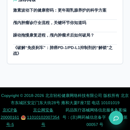
激素波动下的健康密码：更年期乳腺养护的科学方案
颅内肿瘤诊疗全流程，关键环节你知道吗
躁动拖慢康复进程，颅内肿瘤术后如何破局？
《破解“免疫刹车”：肺癌PD-1/PD-L1抑制剂的“解锁”之
战》
Copyright ©️ 2018-2026 北京轻松健康网络科技有限公司 版权所有
北京
市东城区安定门东大街28号 雍和大厦F座7层 电话 10101019
京ICP备
京公网安备
药品医疗器械网络信息服务备案编
20000161
11010102007354
号：(京)网药械信息备字（2026）第
号-5
号
00057 号