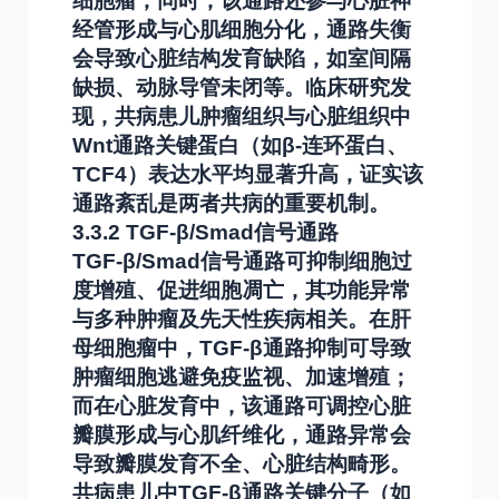
细胞瘤；同时，该通路还参与心脏神
经管形成与心肌细胞分化，通路失衡
会导致心脏结构发育缺陷，如室间隔
缺损、动脉导管未闭等。临床研究发
现，共病患儿肿瘤组织与心脏组织中
Wnt通路关键蛋白（如β-连环蛋白、
TCF4）表达水平均显著升高，证实该
通路紊乱是两者共病的重要机制。
3.3.2 TGF-β/Smad信号通路
TGF-β/Smad信号通路可抑制细胞过
度增殖、促进细胞凋亡，其功能异常
与多种肿瘤及先天性疾病相关。在肝
母细胞瘤中，TGF-β通路抑制可导致
肿瘤细胞逃避免疫监视、加速增殖；
而在心脏发育中，该通路可调控心脏
瓣膜形成与心肌纤维化，通路异常会
导致瓣膜发育不全、心脏结构畸形。
共病患儿中TGF-β通路关键分子（如