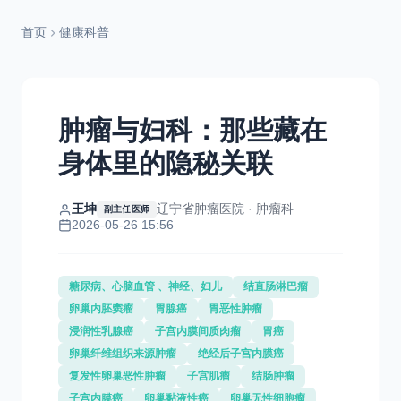
首页
健康科普
肿瘤与妇科：那些藏在
身体里的隐秘关联
王坤
辽宁省肿瘤医院 · 肿瘤科
副主任医师
2026-05-26 15:56
糖尿病、心脑血管 、神经、妇儿
结直肠淋巴瘤
卵巢内胚窦瘤
胃腺癌
胃恶性肿瘤
浸润性乳腺癌
子宫内膜间质肉瘤
胃癌
卵巢纤维组织来源肿瘤
绝经后子宫内膜癌
复发性卵巢恶性肿瘤
子宫肌瘤
结肠肿瘤
子宫内膜癌
卵巢黏液性癌
卵巢无性细胞瘤