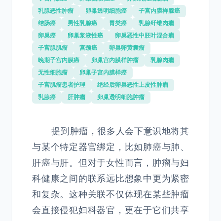
乳腺恶性肿瘤
卵巢透明细胞癌
子宫内膜样腺癌
结肠癌
男性乳腺癌
胃类癌
乳腺纤维肉瘤
卵巢癌
卵巢浆液性癌
卵巢恶性中胚叶混合瘤
子宫腺肌瘤
宫颈癌
卵巢卵黄囊瘤
晚期子宫内膜癌
卵巢宫内膜样肿瘤
乳腺肉瘤
无性细胞瘤
卵巢子宫内膜样癌
子宫肌瘤患者护理
绝经后卵巢恶性上皮性肿瘤
乳腺癌
肝肿瘤
卵巢透明细胞肿瘤
提到肿瘤，很多人会下意识地将其
与某个特定器官绑定，比如肺癌与肺、
肝癌与肝。但对于女性而言，肿瘤与妇
科健康之间的联系远比想象中更为紧密
和复杂。这种关联不仅体现在某些肿瘤
会直接侵犯妇科器官，更在于它们共享