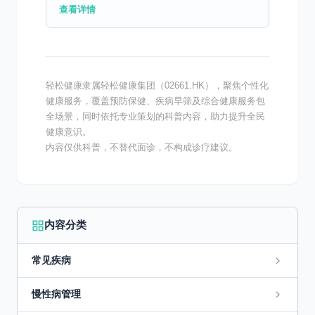
（如B超）容易漏诊。 2. 早期无症状：早期
查看详情
肿瘤很小，通常不会引起明显不适。 3. 生物
学特性恶...
轻松健康隶属轻松健康集团（02661.HK），聚焦个性化
健康服务，覆盖预防保健、疾病早筛及综合健康服务包
全场景，同时依托专业策划的科普内容，助力提升全民
健康意识。
内容仅供科普，不替代面诊，不构成诊疗建议。
内容分类
常见疾病
慢性病管理