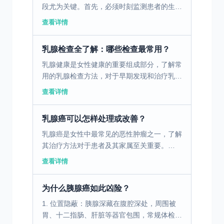
段尤为关键。首先，必须时刻监测患者的生命
体征，如血压、体温和心率等，以便及时发现
查看详情
任何异常情况。其次，伤口护理是重点，患者
应每日检查伤口，...
乳腺检查全了解：哪些检查最常用？
乳腺健康是女性健康的重要组成部分，了解常
用的乳腺检查方法，对于早期发现和治疗乳腺
疾病至关重要。 一、乳腺X线摄影技术及其应
查看详情
用 乳腺X线摄影，也称钼靶检查，是乳腺癌早
期检测的标准...
乳腺癌可以怎样处理或改善？
乳腺癌是女性中最常见的恶性肿瘤之一，了解
其治疗方法对于患者及其家属至关重要。
一、早期乳腺癌的筛查与手术治疗 乳腺癌早
查看详情
期的确诊离不开影像学检查、病理学检查和体
检的配合。这些检查...
为什么胰腺癌如此凶险？
1. 位置隐蔽：胰腺深藏在腹腔深处，周围被
胃、十二指肠、肝脏等器官包围，常规体检