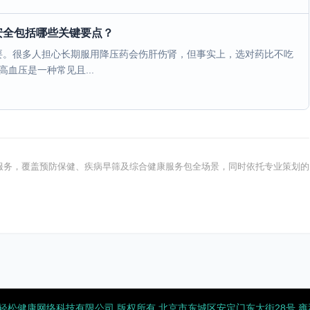
安全包括哪些关键要点？
要。很多人担心长期服用降压药会伤肝伤肾，但事实上，选对药比不吃
血压是一种常见且...
健康服务，覆盖预防保健、疾病早筛及综合健康服务包全场景，同时依托专业策划的
2026 北京轻松健康网络科技有限公司 版权所有
北京市东城区安定门东大街28号 雍和大