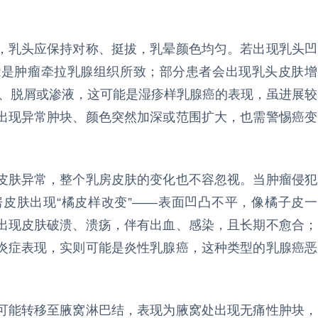
，乳头应保持对称、挺拔，乳晕颜色均匀。若出现乳头凹
能是肿瘤牵拉乳腺组织所致；部分患者会出现乳头皮肤增
瘙痒、脱屑或渗液，这可能是湿疹样乳腺癌的表现，虽进展较
出现异常肿块、颜色突然加深或范围扩大，也需警惕癌变
皮肤异常，整个乳房皮肤的变化也不容忽视。当肿瘤侵犯
皮肤出现“橘皮样改变”——表面凹凸不平，像橘子皮一
出现皮肤破溃、溃疡，伴有出血、感染，且长期不愈合；
炎症表现，实则可能是炎性乳腺癌，这种类型的乳腺癌恶
可能转移至腋窝淋巴结，表现为腋窝处出现无痛性肿块，