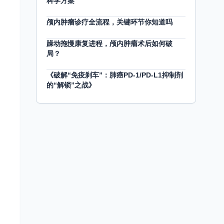
科学方案
颅内肿瘤诊疗全流程，关键环节你知道吗
躁动拖慢康复进程，颅内肿瘤术后如何破
局？
《破解“免疫刹车”：肺癌PD-1/PD-L1抑制剂
的“解锁”之战》