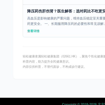
降压药伤肝伤肾？医生解答：选对药比不吃更
高血压是影响健康的严重问题，维持血压稳定至关重
药更安全。 一、长期服用降压药的必要性和常见误解 高
查看详情
轻松健康隶属轻松健康集团（02661.HK），聚焦个性化
科普内容，助力提升全民健康意识。
内容仅供科普，不替代面诊，不构成诊疗建议。
Copyright ©️ 2018-