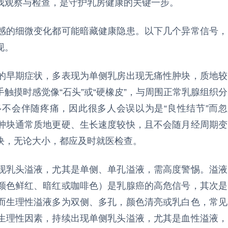
我观察与检查，是守护乳房健康的关键一步。
感的细微变化都可能暗藏健康隐患。以下几个异常信号，
现。
的早期症状，多表现为单侧乳房出现无痛性肿块，质地较
触摸时感觉像“石头”或“硬橡皮”，与周围正常乳腺组织分
不会伴随疼痛，因此很多人会误以为是“良性结节”而忽
肿块通常质地更硬、生长速度较快，且不会随月经周期变
块，无论大小，都应及时就医检查。
现乳头溢液，尤其是单侧、单孔溢液，需高度警惕。溢液
颜色鲜红、暗红或咖啡色）是乳腺癌的高危信号，其次是
而生理性溢液多为双侧、多孔，颜色清亮或乳白色，常见
生理性因素，持续出现单侧乳头溢液，尤其是血性溢液，