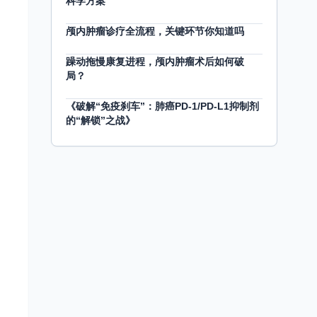
科学方案
颅内肿瘤诊疗全流程，关键环节你知道吗
躁动拖慢康复进程，颅内肿瘤术后如何破
局？
《破解“免疫刹车”：肺癌PD-1/PD-L1抑制剂
的“解锁”之战》