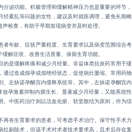
内分泌功能。积极管理和缓解精神压力也是重要的环节，
月经紊乱等问题的女性，建议及时就医调理，避免长期雌
超声检查，有助于早期发现病变并及时处理。
患者年龄、症状严重程度、生育要求以及病变范围综合考
于缓解症状、改善生活质量、保留生育功能。
目的是缓解疼痛和减少月经量。非甾体类抗炎药常用于缓
，通过造成假孕或假绝经状态，促使病灶萎缩。常用药物
剂、左炔诺孕酮宫内缓释系统等。其中，左炔诺孕酮宫内
效释放孕激素抑制内膜生长、显著减少月经量，又能系统性
用。中医药治疗则以活血化瘀、软坚散结为原则，作为综
不再有生育要求的患者，可考虑手术治疗。保守性手术力
病灶剔除术，但该手术对术者技术要求高，且术后存在复