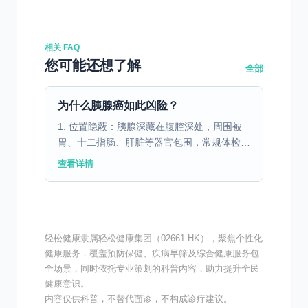
相关 FAQ
您可能还想了解
全部
为什么胰腺癌如此凶险？
1. 位置隐蔽：胰腺深藏在腹腔深处，周围被
胃、十二指肠、肝脏等器官包围，常规体检
（如B超）容易漏诊。 2. 早期无症状：早期
查看详情
肿瘤很小，通常不会引起明显不适。 3. 生物
学特性恶...
轻松健康隶属轻松健康集团（02661.HK），聚焦个性化
健康服务，覆盖预防保健、疾病早筛及综合健康服务包
全场景，同时依托专业策划的科普内容，助力提升全民
健康意识。
内容仅供科普，不替代面诊，不构成诊疗建议。