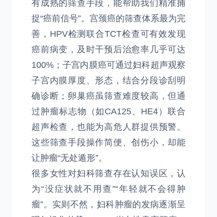
有成熟的筛查手段，能帮助我们精准捕
捉“癌前信号”。宫颈癌的筛查体系最为完
善，HPV检测联合TCT检查可有效发现
癌前病变，及时干预后治愈率几乎可达
100%；子宫内膜癌可通过妇科超声观察
子宫内膜厚度、形态，结合分段诊刮明
确诊断；卵巢癌虽筛查难度较高，但通
过肿瘤标志物（如CA125、HE4）联合
超声检查，也能为高危人群提供预警。
这些筛查手段操作简便、创伤小，却能
让肿瘤“无处遁形”。
很多女性对妇科筛查存在认知误区，认
为“没症状就不用查”“年轻就不会得肿
瘤”。实则不然，妇科肿瘤的发病逐渐呈