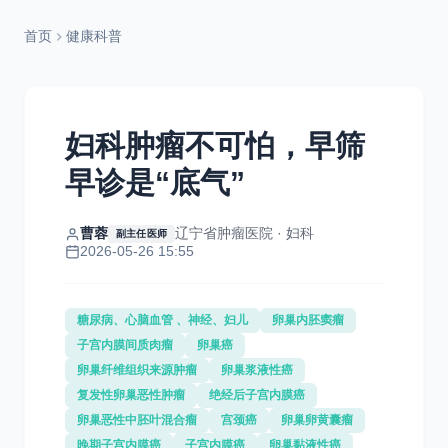
首页
健康科普
妇科肿瘤不可怕，早筛
早诊是“底气”
曹蓉
辽宁省肿瘤医院 · 妇科
副主任医师
2026-05-26 15:55
糖尿病、心脑血管 、神经、妇儿
卵巢内胚窦瘤
子宫内膜间质肉瘤
卵巢癌
卵巢纤维组织来源肿瘤
卵巢浆液性癌
复发性卵巢恶性肿瘤
绝经后子宫内膜癌
卵巢恶性中胚叶混合瘤
宫颈癌
卵巢卵黄囊瘤
晚期子宫内膜癌
子宫内膜癌
卵巢黏液性癌