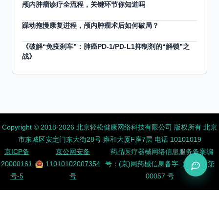
颅内肿瘤诊疗全流程，关键环节你知道吗
躁动拖慢康复进程，颅内肿瘤术后如何破局？
《破解“免疫刹车”：肺癌PD-1/PD-L1抑制剂的“解锁”之
战》
Copyright ©️ 2018-2026 北京轻松健康网络科技有限公司 版权所有
北京
市东城区安定门东大街28号 雍和大厦F座7层 电话 10101019
京ICP备
京公网安备
药品医疗器械网络信息服务备案编
20000161
11010102007354
号：(京)网药械信息备字（2026）第
号-5
号
00057 号