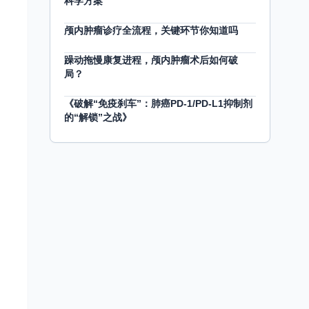
科学方案
颅内肿瘤诊疗全流程，关键环节你知道吗
躁动拖慢康复进程，颅内肿瘤术后如何破
局？
《破解“免疫刹车”：肺癌PD-1/PD-L1抑制剂
的“解锁”之战》