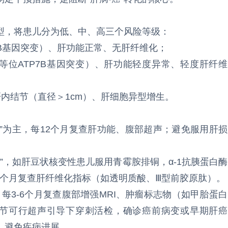
型，将患儿分为低、中、高三个风险等级：
7B基因突变）、肝功能正常、无肝纤维化；
等位ATP7B基因突变）、肝功能轻度异常、轻度肝纤维
肝内结节（直径＞1cm）、肝细胞异型增生。
预”为主，每12个月复查肝功能、腹部超声；避免服用肝损
疗”，如肝豆状核变性患儿服用青霉胺排铜，α-1抗胰蛋白酶
8个月复查肝纤维化指标（如透明质酸、Ⅲ型前胶原肽）。
”，每3-6个月复查腹部增强MRI、肿瘤标志物（如甲胎蛋白
肝内结节可行超声引导下穿刺活检，确诊癌前病变或早期肝癌
，避免疾病进展。