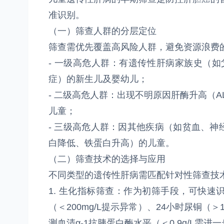
准识别。
（一）筛查人群的分层定位
筛查需优先覆盖高风险人群，避免资源浪费的
- 一级高危人群：有遗传性肝病家族史（如
症）的新生儿及婴幼儿；
- 二级高危人群：出现不明原因肝酶升高（A
儿童；
- 三级高危人群：因其他疾病（如贫血、
白降低、铁蛋白升高）的儿童。
（二）筛查技术的选择与应用
不同类型的遗传性肝病需匹配针对性筛查技
1. 生化指标筛查：作为初筛手段，可快
（＜200mg/L提示异常）、24小时尿铜（＞
测血清α-1抗胰蛋白酶水平（＜0.9g/L需进