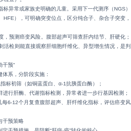
化指标异常或家族史明确的儿童。采用下一代测序（NGS）
NA1、HFE），可明确突变位点，区分纯合子、杂合子突变，
程度，预测癌变风险。腹部超声可筛查肝内结节、肝硬化；
穿刺活检则能直接观察肝细胞纤维化、异型增生情况，是判
动干预”
健体系，分阶段实施：
化指标初筛（如铜蓝蛋白、α-1抗胰蛋白酶）；
危人群进行肝酶、代谢指标检测，异常者进一步行基因检测；
患儿每6-12个月复查腹部超声、肝纤维化指标，评估癌变风
与干预策略
定干预措施，是阻断“肝病-癌”转化的核心。