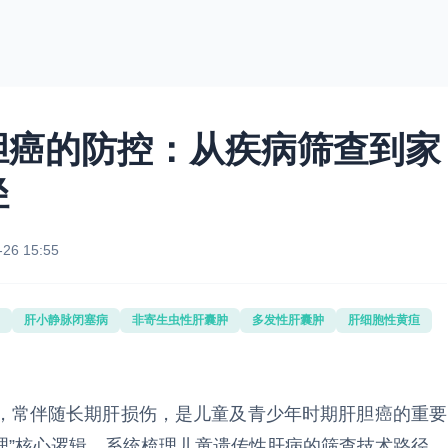
胆癌的防控：从疾病筛查到家
径
-26 15:55
肝小静脉闭塞病
非寄生虫性肝囊肿
多发性肝囊肿
肝细胞性黄疸
常伴随长期肝损伤，是儿童及青少年时期肝胆癌的重要
管理”核心逻辑，系统梳理儿童遗传性肝病的筛查技术路径、