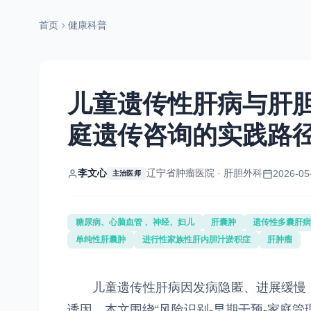
首页
健康科普
儿童遗传性肝病与肝
庭遗传咨询的实践路
李文心
辽宁省肿瘤医院 · 肝胆外科
2026-05
主治医师
糖尿病、心脑血管 、神经、妇儿
肝囊肿
遗传性多囊肝病
单纯性肝囊肿
进行性家族性肝内胆汁淤积症
肝肿瘤
儿童遗传性肝病因发病隐匿、进展缓慢，
诱因。本文围绕“风险识别-早期干预-家庭