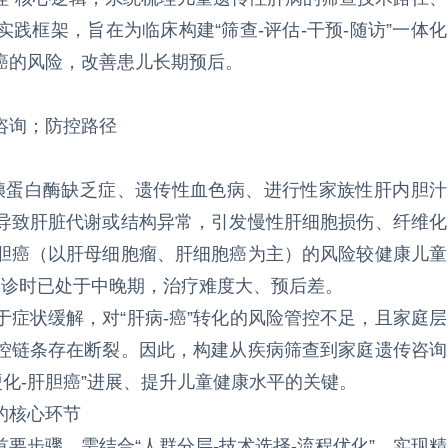
践框架，旨在为临床构建“筛查-评估-干预-随访”一体化
癌的风险，改善患儿长期预后。
咨询；防控路径
抗胰蛋白酶缺乏症、遗传性血色病、进行性家族性肝内胆汁
导致肝脏代谢或结构异常，引发慢性肝细胞损伤、纤维化
胆癌（以肝母细胞瘤、肝细胞癌为主）的风险较健康儿童
儿确诊时已处于中晚期，治疗难度大、预后差。
症状缓解，对“肝病-癌”转化的风险管控不足，且家庭层
控链条存在断裂。因此，构建从疾病筛查到家庭遗传咨询
硬化-肝胆癌”进展、提升儿童健康水平的关键。
的核心环节
要步骤，需结合“人群分层-技术选择-流程优化”，实现精