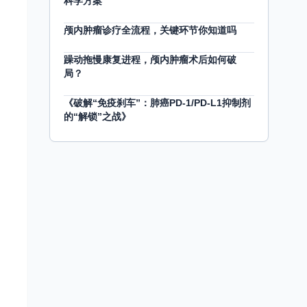
科学方案
颅内肿瘤诊疗全流程，关键环节你知道吗
躁动拖慢康复进程，颅内肿瘤术后如何破
局？
《破解“免疫刹车”：肺癌PD-1/PD-L1抑制剂
的“解锁”之战》