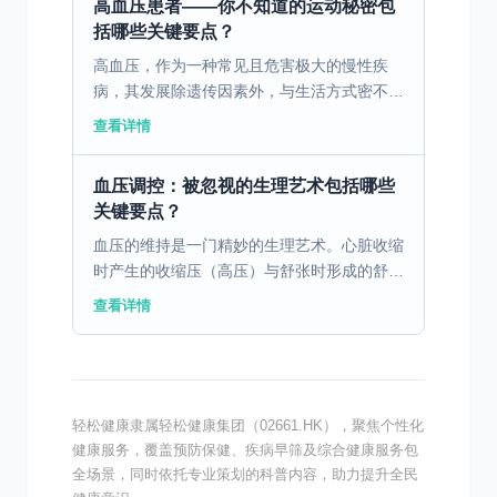
高血压患者——你不知道的运动秘密包
括哪些关键要点？
高血压，作为一种常见且危害极大的慢性疾
病，其发展除遗传因素外，与生活方式密不可
分。值得关注的是，运动在高血压管理中的神
查看详情
奇功效。 一、高血压的生活习惯因素 高血压
作为一种常见的慢...
血压调控：被忽视的生理艺术包括哪些
关键要点？
血压的维持是一门精妙的生理艺术。心脏收缩
时产生的收缩压（高压）与舒张时形成的舒张
压（低压），共同构成生命节律的双重奏。现
查看详情
代医学研究发现，血压的昼夜节律与人体生物
钟紧密相连：清晨...
轻松健康隶属轻松健康集团（02661.HK），聚焦个性化
健康服务，覆盖预防保健、疾病早筛及综合健康服务包
全场景，同时依托专业策划的科普内容，助力提升全民