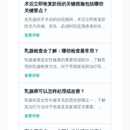
术后立即恢复阶段的关键措施包括哪些
关键要点？
在乳腺癌手术后的住院期间，术后立即恢复阶
段尤为关键。首先，必须时刻监测患者的生命
体征，如血压、体温和心率等，以便及时发现
查看详情
任何异常情况。其次，伤口护理是重点，患者
应每日检查伤口，...
乳腺检查全了解：哪些检查最常用？
乳腺健康是女性健康的重要组成部分，了解常
用的乳腺检查方法，对于早期发现和治疗乳腺
疾病至关重要。 一、乳腺X线摄影技术及其应
查看详情
用 乳腺X线摄影，也称钼靶检查，是乳腺癌早
期检测的标准...
乳腺癌可以怎样处理或改善？
乳腺癌是女性中最常见的恶性肿瘤之一，了解
其治疗方法对于患者及其家属至关重要。
一、早期乳腺癌的筛查与手术治疗 乳腺癌早
查看详情
期的确诊离不开影像学检查、病理学检查和体
检的配合。这些检查...