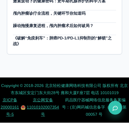
激素波动下的健康密码：更年期乳腺养护的科学方案
颅内肿瘤诊疗全流程，关键环节你知道吗
躁动拖慢康复进程，颅内肿瘤术后如何破局？
《破解“免疫刹车”：肺癌PD-1/PD-L1抑制剂的“解锁”之
战》
Copyright ©️ 2018-2026 北京轻松健康网络科技有限公司 版权所有
北京
市东城区安定门东大街28号 雍和大厦F座7层 电话 10101019
京ICP备
京公网安备
药品医疗器械网络信息服务备案编
20000161
11010102007354
号：(京)网药械信息备字（2026）第
号-5
号
00057 号