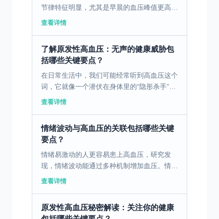
节律特征明显，尤其是早晨的血压峰值更高，
显著增加了心血管事件的风险。这种节律特征
查看详情
对药物治疗带来了挑战，单纯的药物不能满足
全天血压控制的需...
了解原发性高血压：无声的健康威胁包
括哪些关键要点？
在日常生活中，我们可能经常听到高血压这个
词，它就像一个潜伏在身体里的“隐形杀手”，
悄无声息地威胁着人们的健康。而在高血压
查看详情
的“家族”中，原发性高血压最为常见，今天我
们就来深入了解...
情绪波动与高血压的关联包括哪些关键
要点？
情绪易激动的人更容易患上高血压，研究发
现，情绪波动能通过多种机制增加血压。情绪
的急剧变化可以激活交感神经系统，导致心率
查看详情
加快和血管收缩，从而引起血压的明显升高。
而慢性的情绪波动则...
原发性高血压秘密解读：关注你的健康
包括哪些关键要点？