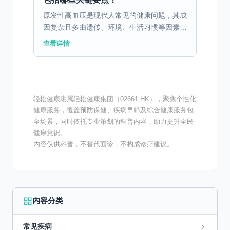
原发性高血压是现代人常见的健康问题，其成
因复杂且多由遗传、环境、生活习惯等因素共
同作用。 一、原发性高血压的定义及发病情
查看详情
况 原发性高血压是一种常见的慢性疾病，其
主要特征是持续性...
轻松健康隶属轻松健康集团（02661.HK），聚焦个性化
健康服务，覆盖预防保健、疾病早筛及综合健康服务包
全场景，同时依托专业策划的科普内容，助力提升全民
健康意识。
内容仅供科普，不替代面诊，不构成诊疗建议。
内容分类
常见疾病