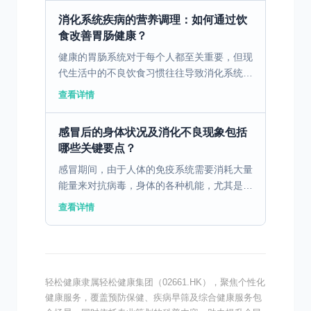
肠道产生负面影响...
消化系统疾病的营养调理：如何通过饮
食改善胃肠健康？
健康的胃肠系统对于每个人都至关重要，但现
代生活中的不良饮食习惯往往导致消化系统疾
病的高发。通过科学合理的饮食调理，可以有
查看详情
效改善胃肠健康。 一、消化不良的病因与饮
食因素 消化不良...
感冒后的身体状况及消化不良现象包括
哪些关键要点？
感冒期间，由于人体的免疫系统需要消耗大量
能量来对抗病毒，身体的各种机能，尤其是消
化系统，可能会受到影响。免疫系统启动后，
查看详情
身体将更多的血流和营养物质优先用于抵御感
冒病毒，而不是用...
轻松健康隶属轻松健康集团（02661.HK），聚焦个性化
健康服务，覆盖预防保健、疾病早筛及综合健康服务包