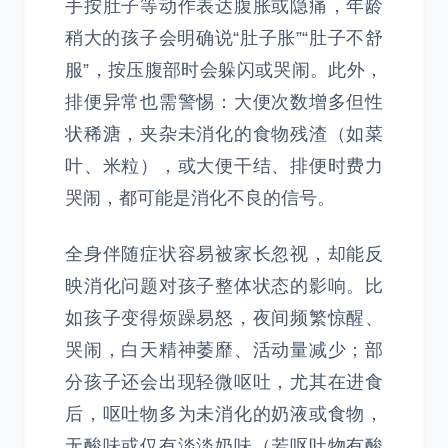
手按肚子等动作表达腹胀或隐痛，年龄
稍大的孩子会明确说“肚子胀”“肚子不舒
服”，按压腹部时会躲闪或哭闹。此外，
排便异常也需警惕：大便次数增多但性
状稀溏，夹杂未消化的食物残渣（如菜
叶、米粒），或大便干结、排便时费力
哭闹，都可能是消化不良的信号。
全身伴随症状容易被家长忽视，却能反
映消化问题对孩子整体状态的影响。比
如孩子变得烦躁易怒，夜间频繁惊醒、
哭闹，白天精神萎靡、活动量减少；部
分孩子还会出现轻微呕吐，尤其在进食
后，呕吐物多为未消化的奶液或食物，
无酸味或仅有淡淡奶味（若呕吐物有酸