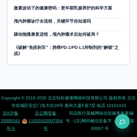
激素波动下的健康密码：更年期乳腺养护的科学方案
颅内肿瘤诊疗全流程，关键环节你知道吗
躁动拖慢康复进程，颅内肿瘤术后如何破局？
《破解“免疫刹车”：肺癌PD-1/PD-L1抑制剂的“解锁”之
战》
Copyright ©️ 2018-2026 北京轻松健康网络科技有限公司 版权所有
北京
市东城区安定门东大街28号 雍和大厦F座7层 电话 10101019
京ICP备
京公网安备
药品医疗器械网络信息服务备案编
20000161
11010102007354
号：(京)网药械信息备字（2026）第
号-5
号
00057 号