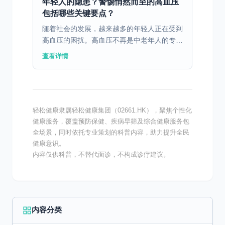
年轻人的隐患？警惕悄然而至的高血压
包括哪些关键要点？
随着社会的发展，越来越多的年轻人正在受到
高血压的困扰。高血压不再是中老年人的专属
问题，年轻化趋势愈发明显，影响着我们的健
查看详情
康。 一、高血压年轻化趋势的现象与原因 除
了城市生活节奏...
轻松健康隶属轻松健康集团（02661.HK），聚焦个性化
健康服务，覆盖预防保健、疾病早筛及综合健康服务包
全场景，同时依托专业策划的科普内容，助力提升全民
健康意识。
内容仅供科普，不替代面诊，不构成诊疗建议。
内容分类