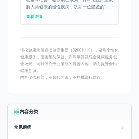
胁人类健康的慢性疾病，犹如一位隐匿的“甜
蜜杀手”，悄然影响着无数人的生活质量与生
查看详情
命长度。 糖尿病主要分为 1 型糖尿病、2 型
糖尿病、妊...
轻松健康隶属轻松健康集团（02661.HK），聚焦个性化
健康服务，覆盖预防保健、疾病早筛及综合健康服务包
全场景，同时依托专业策划的科普内容，助力提升全民
健康意识。
内容仅供科普，不替代面诊，不构成诊疗建议。
内容分类
常见疾病