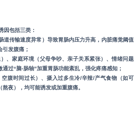
诱因包括三类：
、肠道传输速度异常）导致胃肠内压力升高，内脏痛觉阈值
会引发腹痛；
负担）、家庭环境（父母争吵、亲子关系紧张）、情绪问题
通过“脑-肠轴”加重胃肠功能紊乱，强化疼痛感知；
、空腹时间过长）、摄入过多生冷/辛辣/产气食物（如可
（熬夜），均可能诱发或加重腹痛。