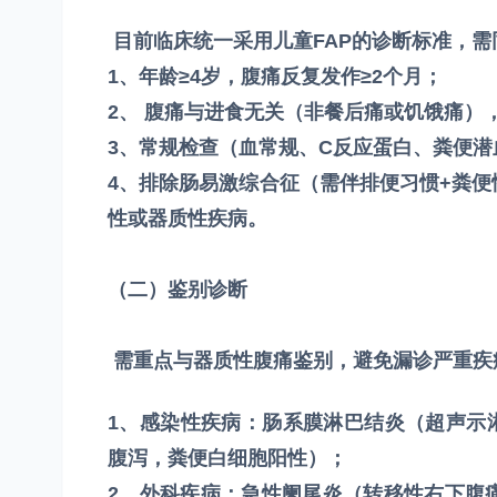
目前临床统一采用儿童FAP的诊断标准，需
1、年龄≥4岁，腹痛反复发作≥2个月；
2、 腹痛与进食无关（非餐后痛或饥饿痛）
3、常规检查（血常规、C反应蛋白、粪便潜血
4、排除肠易激综合征（需伴排便习惯+粪
性或器质性疾病。
（二）鉴别诊断
需重点与器质性腹痛鉴别，避免漏诊严重疾
1、感染性疾病：肠系膜淋巴结炎（超声示
腹泻，粪便白细胞阳性）；
2、外科疾病：急性阑尾炎（转移性右下腹