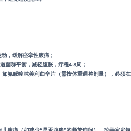
运动，缓解痉挛性腹痛；
道菌群平衡，减轻腹胀，疗程4-8周；
，如氟哌噻吨美利曲辛片（需按体重调整剂量），必须在
患儿腹痛（如减少“是否腹痛”的频繁询问），改善家庭氛