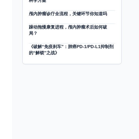
科学方案
颅内肿瘤诊疗全流程，关键环节你知道吗
躁动拖慢康复进程，颅内肿瘤术后如何破
局？
《破解“免疫刹车”：肺癌PD-1/PD-L1抑制剂
的“解锁”之战》