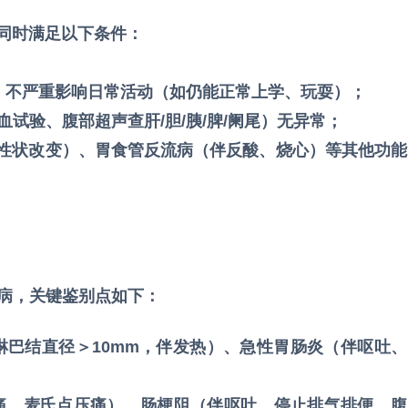
同时满足以下条件：
，不严重影响日常活动（如仍能正常上学、玩耍）；
试验、腹部超声查肝/胆/胰/脾/阑尾）无异常；
便性状改变）、胃食管反流病（伴反酸、烧心）等其他功能
病，关键鉴别点如下：
淋巴结直径＞10mm，伴发热）、急性胃肠炎（伴呕吐、
痛、麦氏点压痛）、肠梗阻（伴呕吐、停止排气排便、腹