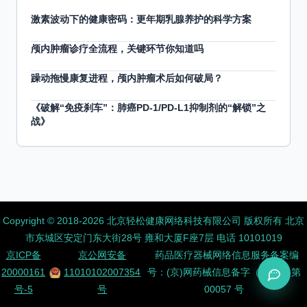
激素波动下的健康密码：更年期乳腺养护的科学方案
颅内肿瘤诊疗全流程，关键环节你知道吗
躁动拖慢康复进程，颅内肿瘤术后如何破局？
《破解“免疫刹车”：肺癌PD-1/PD-L1抑制剂的“解锁”之
战》
Copyright ©️ 2018-2026 北京轻松健康网络科技有限公司 版权所有
北京
市东城区安定门东大街28号 雍和大厦F座7层 电话 10101019
京ICP备
京公网安备
药品医疗器械网络信息服务备案编
20000161
11010102007354
号：(京)网药械信息备字（2026）第
号-5
号
00057 号