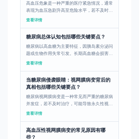
高血压危象是一种严重的医疗紧急情况，通常
表现为血压急剧升高至危险水平，若不及时治
疗，可能导致脑卒中、心力衰竭等致命性并发
查看详情
症。其主要病因为长期未控制的高血压，尤其
是在有相关诱因的...
糖尿病总体认知包括哪些关键要点？
糖尿病以高血糖为主要特征，因胰岛素分泌问
题或生物作用失常引发。长期高血糖会损害身
体各组织，如眼睛、肾脏、心脏、血管和神经
查看详情
等，导致慢性损害和功能障碍。 二、1 型糖
尿病 1.发病...
当糖尿病侵袭眼睛：视网膜病变背后的
真相包括哪些关键要点？
糖尿病视网膜病变是一种常见而严重的糖尿病
并发症，若不及时治疗，可能导致永久性视力
损害。 一、识别糖尿病视网膜病变的早期症
查看详情
状 糖尿病视网膜病变是一种因糖尿病而引发
的眼部并发症，早...
高血压性视网膜病变的常见原因有哪
些？