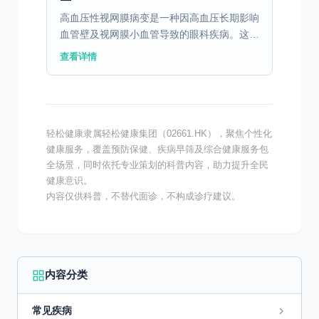
高血压性视网膜病变是一种因高血压长期影响
血管壁及视网膜小血管导致的眼科疾病。这种
病变主要表现为视网膜出血、缺血以及渗出等
查看详情
问题。这些病理变化会使患者在疾病初期出现
视力模糊、眼睛干...
轻松健康隶属轻松健康集团（02661.HK），聚焦个性化
健康服务，覆盖预防保健、疾病早筛及综合健康服务包
全场景，同时依托专业策划的科普内容，助力提升全民
健康意识。
内容仅供科普，不替代面诊，不构成诊疗建议。
内容分类
常见疾病