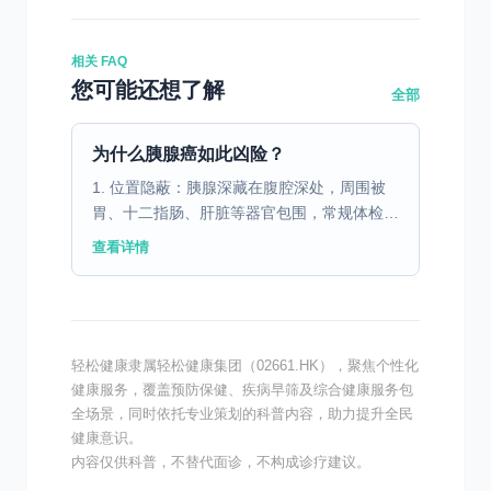
相关 FAQ
您可能还想了解
全部
为什么胰腺癌如此凶险？
1. 位置隐蔽：胰腺深藏在腹腔深处，周围被
胃、十二指肠、肝脏等器官包围，常规体检
（如B超）容易漏诊。 2. 早期无症状：早期
查看详情
肿瘤很小，通常不会引起明显不适。 3. 生物
学特性恶...
轻松健康隶属轻松健康集团（02661.HK），聚焦个性化
健康服务，覆盖预防保健、疾病早筛及综合健康服务包
全场景，同时依托专业策划的科普内容，助力提升全民
健康意识。
内容仅供科普，不替代面诊，不构成诊疗建议。