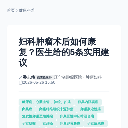
首页
健康科普
妇科肿瘤术后如何康
复？医生给的5条实用建
议
乔志伟
辽宁省肿瘤医院 · 肿瘤妇科
副主任医师
2026-05-26 15:50
糖尿病、心脑血管 、神经、妇儿
卵巢内胚窦瘤
卵巢癌
卵巢纤维组织来源肿瘤
卵巢浆液性癌
复发性卵巢恶性肿瘤
卵巢恶性中胚叶混合瘤
子宫肌瘤
宫颈癌
卵巢卵黄囊瘤
子宫腺肌瘤