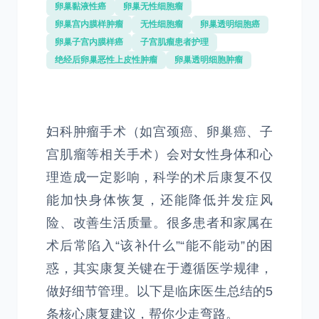
卵巢黏液性癌
卵巢无性细胞瘤
卵巢宫内膜样肿瘤
无性细胞瘤
卵巢透明细胞癌
卵巢子宫内膜样癌
子宫肌瘤患者护理
绝经后卵巢恶性上皮性肿瘤
卵巢透明细胞肿瘤
妇科肿瘤手术（如宫颈癌、卵巢癌、子
宫肌瘤等相关手术）会对女性身体和心
理造成一定影响，科学的术后康复不仅
能加快身体恢复，还能降低并发症风
险、改善生活质量。很多患者和家属在
术后常陷入“该补什么”“能不能动”的困
惑，其实康复关键在于遵循医学规律，
做好细节管理。以下是临床医生总结的5
条核心康复建议，帮你少走弯路。