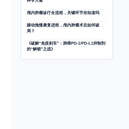
科学方案
颅内肿瘤诊疗全流程，关键环节你知道吗
躁动拖慢康复进程，颅内肿瘤术后如何破
局？
《破解“免疫刹车”：肺癌PD-1/PD-L1抑制剂
的“解锁”之战》