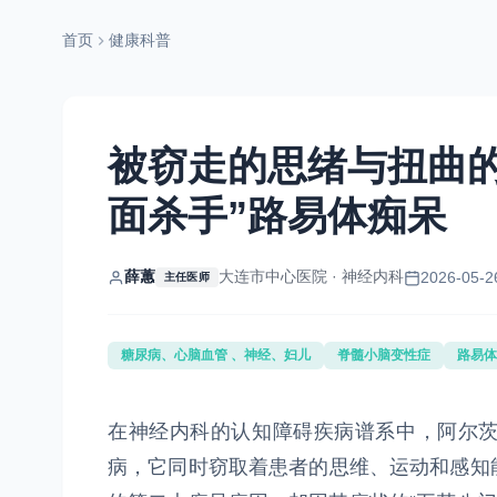
首页
健康科普
被窃走的思绪与扭曲
面杀手”路易体痴呆
薛蕙
大连市中心医院 · 神经内科
2026-05-2
主任医师
糖尿病、心脑血管 、神经、妇儿
脊髓小脑变性症
路易体
在神经内科的认知障碍疾病谱系中，阿尔
病，它同时窃取着患者的思维、运动和感知