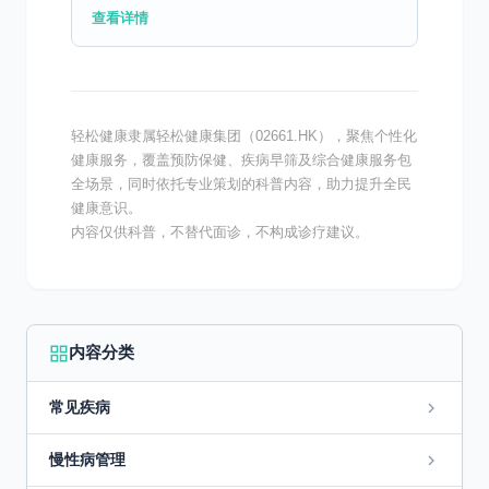
压力增大，容易引起血管功能障碍，导致血流
查看详情
受阻或脑水肿。这些问题会妨碍脑细胞的正常
运作，进而引起诸...
轻松健康隶属轻松健康集团（02661.HK），聚焦个性化
健康服务，覆盖预防保健、疾病早筛及综合健康服务包
全场景，同时依托专业策划的科普内容，助力提升全民
健康意识。
内容仅供科普，不替代面诊，不构成诊疗建议。
内容分类
常见疾病
慢性病管理