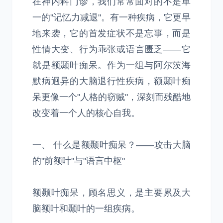
在神内科门诊，我们常常面对的不是单
一的"记忆力减退"。有一种疾病，它更早
地来袭，它的首发症状不是忘事，而是
性情大变、行为乖张或语言匮乏——它
就是额颞叶痴呆。作为一组与阿尔茨海
默病迥异的大脑退行性疾病，额颞叶痴
呆更像一个"人格的窃贼"，深刻而残酷地
改变着一个人的核心自我。
一、 什么是额颞叶痴呆？——攻击大脑
的"前额叶"与"语言中枢"
额颞叶痴呆，顾名思义，是主要累及大
脑额叶和颞叶的一组疾病。