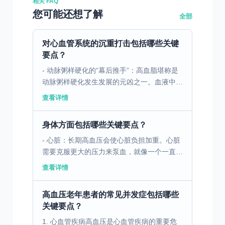
相关 FAQ
您可能还想了解
全部
对心血管系统的沉重打击包括哪些关键
要点？
- 动脉粥样硬化的“幕后推手”：高血脂堪称是
动脉粥样硬化发生发展的元凶之一。血液中过
量的胆固醇、甘油三酯等脂质成分，就像河道
查看详情
里过多的淤泥，会逐渐沉积在血管壁内膜之
下。日积月累，...
身体方面包括哪些关键要点？
- 心脏：长期高血压会使心脏负担加重。心脏
需要克服更大的压力来泵血，就像一个一直高
负荷运转的机器，容易导致心肌肥厚。左心室
查看详情
肥厚后，心脏舒张和收缩功能可能会受到影
响，进而引发心力...
高血压老年患者的常见并发症包括哪些
关键要点？
1. 心血管疾病高血压是心血管疾病的重要危