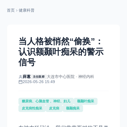
首页
健康科普
当人格被悄然“偷换”：
认识额颞叶痴呆的警示
信号
薛蕙
大连市中心医院 · 神经内科
主任医师
2026-05-26 15:49
糖尿病、心脑血管 、神经、妇儿
额颞叶痴呆
皮克病性痴呆
皮克病
额颞痴呆