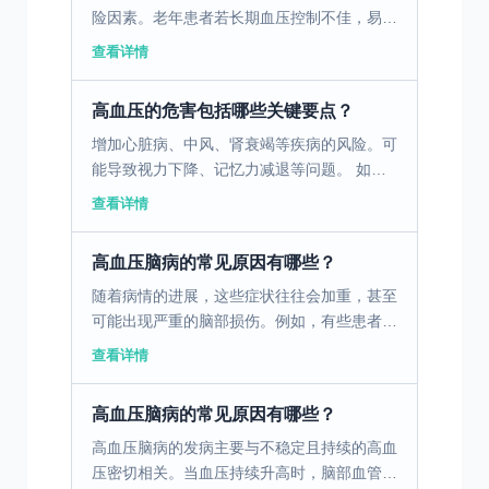
险因素。老年患者若长期血压控制不佳，易导
致动脉硬化，进而引发冠心病、心绞痛、心肌
查看详情
梗死等。这些疾病可表现为胸痛、心悸、气短
等症状，严重时...
高血压的危害包括哪些关键要点？
增加心脏病、中风、肾衰竭等疾病的风险。可
能导致视力下降、记忆力减退等问题。 如何
预防高血压？ 健康饮食：少吃盐、少吃油腻
查看详情
食物，多吃蔬菜、水果和全谷物。 规律运
动：每周至少进行1...
高血压脑病的常见原因有哪些？
随着病情的进展，这些症状往往会加重，甚至
可能出现严重的脑部损伤。例如，有些患者会
经历认知功能障碍，例如记忆力减退和注意力
查看详情
无法集中。有些患者可能会出现严重的神志不
清或者癫痫发作，...
高血压脑病的常见原因有哪些？
高血压脑病的发病主要与不稳定且持续的高血
压密切相关。当血压持续升高时，脑部血管的