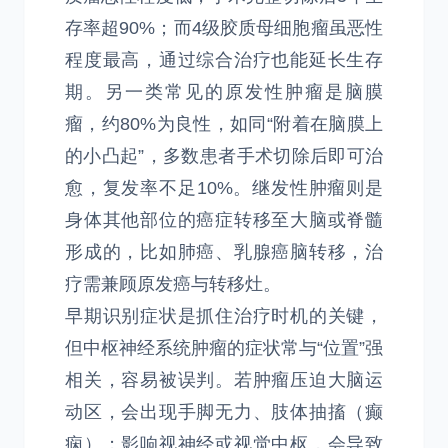
存率超90%；而4级胶质母细胞瘤虽恶性
程度最高，通过综合治疗也能延长生存
期。另一类常见的原发性肿瘤是脑膜
瘤，约80%为良性，如同“附着在脑膜上
的小凸起”，多数患者手术切除后即可治
愈，复发率不足10%。继发性肿瘤则是
身体其他部位的癌症转移至大脑或脊髓
形成的，比如肺癌、乳腺癌脑转移，治
疗需兼顾原发癌与转移灶。
早期识别症状是抓住治疗时机的关键，
但中枢神经系统肿瘤的症状常与“位置”强
相关，容易被误判。若肿瘤压迫大脑运
动区，会出现手脚无力、肢体抽搐（癫
痫）；影响视神经或视觉中枢，会导致