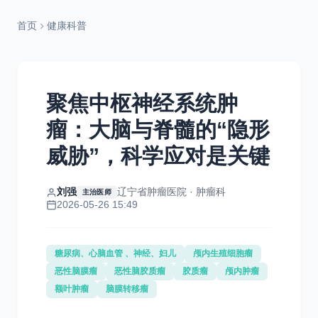
首页
健康科普
聚焦中枢神经系统肿
瘤：大脑与脊髓的“隐形
威胁”，科学应对是关键
刘强
辽宁省肿瘤医院 · 肿瘤科
主治医师
2026-05-26 15:49
糖尿病、心脑血管 、神经、妇儿
颅内生殖细胞瘤
恶性脑膜瘤
恶性脑胶质瘤
胶质瘤
颅内肿瘤
额叶肿瘤
脑膜转移瘤