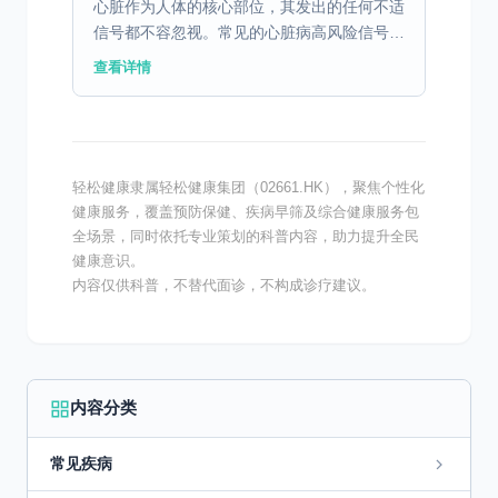
心脏作为人体的核心部位，其发出的任何不适
信号都不容忽视。常见的心脏病高风险信号包
括胸痛、呼吸急促和头晕。胸痛通常是由于心
查看详情
肌缺血引起的，这是一种紧急情况，需立即就
医。呼吸急促可能...
轻松健康隶属轻松健康集团（02661.HK），聚焦个性化
健康服务，覆盖预防保健、疾病早筛及综合健康服务包
全场景，同时依托专业策划的科普内容，助力提升全民
健康意识。
内容仅供科普，不替代面诊，不构成诊疗建议。
内容分类
常见疾病