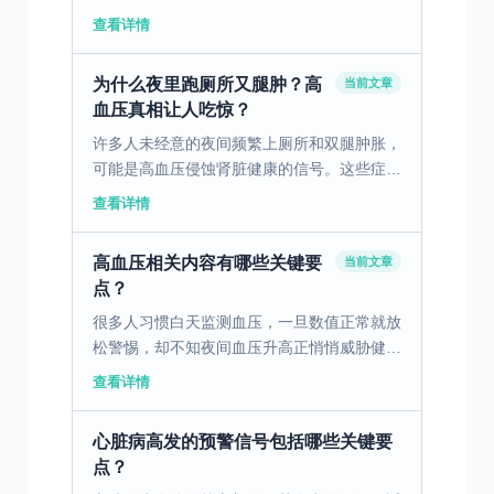
险。 一、高血压风险因素解析 高血压是指动
查看详情
脉血压持续升高，超出正常范围的一种常见慢
性病。其风险因素...
为什么夜里跑厕所又腿肿？高
当前文章
血压真相让人吃惊？
许多人未经意的夜间频繁上厕所和双腿肿胀，
可能是高血压侵蚀肾脏健康的信号。这些症状
不可忽视，否则后果严重。 一、高血压对肾
查看详情
脏的隐形威胁 高血压是中老年人普遍面临的
一种慢性病，但许...
高血压相关内容有哪些关键要
当前文章
点？
很多人习惯白天监测血压，一旦数值正常就放
松警惕，却不知夜间血压升高正悄悄威胁健
康。夜间高血压被称为“沉默的健康杀手”，因
查看详情
其发作在睡眠中难以察觉，却可能对心、脑、
肾等重要器官造成...
心脏病高发的预警信号包括哪些关键要
点？