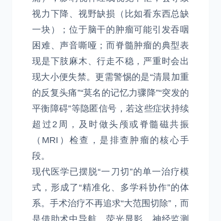
视力下降、视野缺损（比如看东西总缺
一块）；位于脑干的肿瘤可能引发吞咽
困难、声音嘶哑；而脊髓肿瘤的典型表
现是下肢麻木、行走不稳，严重时会出
现大小便失禁。更需警惕的是“清晨加重
的反复头痛”“莫名的记忆力骤降”“突发的
平衡障碍”等隐匿信号，若这些症状持续
超过2周，及时做头颅或脊髓磁共振
（MRI）检查，是排查肿瘤的核心手
段。
现代医学已摆脱“一刀切”的单一治疗模
式，形成了“精准化、多学科协作”的体
系。手术治疗不再追求“大范围切除”，而
是借助术中导航、荧光显影、神经监测