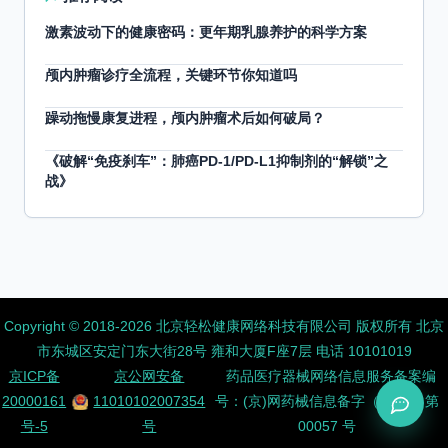
激素波动下的健康密码：更年期乳腺养护的科学方案
颅内肿瘤诊疗全流程，关键环节你知道吗
躁动拖慢康复进程，颅内肿瘤术后如何破局？
《破解“免疫刹车”：肺癌PD-1/PD-L1抑制剂的“解锁”之
战》
Copyright ©️ 2018-2026 北京轻松健康网络科技有限公司 版权所有
北京
市东城区安定门东大街28号 雍和大厦F座7层 电话 10101019
京ICP备
京公网安备
药品医疗器械网络信息服务备案编
20000161
11010102007354
号：(京)网药械信息备字（2026）第
号-5
号
00057 号