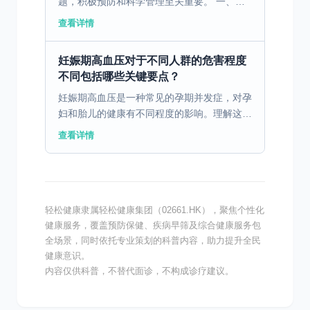
题，积极预防和科学管理至关重要。 一、妊
娠高血压的成因及潜在风险妊娠高血压是孕妇
查看详情
在妊娠期间出现的高血压状态，这种情况可能
由遗传因素、饮食习...
妊娠期高血压对于不同人群的危害程度
不同包括哪些关键要点？
妊娠期高血压是一种常见的孕期并发症，对孕
妇和胎儿的健康有不同程度的影响。理解这种
疾病的特点和相关影响对保障母婴健康至关重
查看详情
要。 一、妊娠期高血压的定义和常见发病情
况 妊娠期高血压...
轻松健康隶属轻松健康集团（02661.HK），聚焦个性化
健康服务，覆盖预防保健、疾病早筛及综合健康服务包
全场景，同时依托专业策划的科普内容，助力提升全民
健康意识。
内容仅供科普，不替代面诊，不构成诊疗建议。