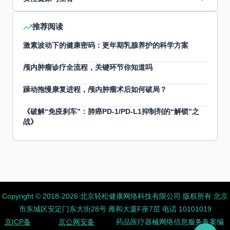
推荐阅读
激素波动下的健康密码：更年期乳腺养护的科学方案
颅内肿瘤诊疗全流程，关键环节你知道吗
躁动拖慢康复进程，颅内肿瘤术后如何破局？
《破解“免疫刹车”：肺癌PD-1/PD-L1抑制剂的“解锁”之
战》
Copyright ©️ 2018-2026 北京轻松健康网络科技有限公司 版权所有
北京
市东城区安定门东大街28号 雍和大厦F座7层 电话 10101019
京ICP备
京公网安备
药品医疗器械网络信息服务备案编