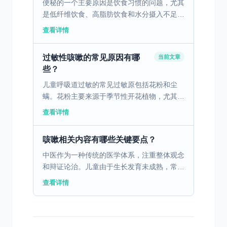
便秘的一个主要原因是饮食习惯的问题，尤其
是低纤维饮食、高脂肪饮食和水分摄入不足。
这些饮食习惯会导致胃肠蠕动减慢，粪便变得
查看详情
干燥硬结，从而导致排便困难。为了改善这种
情况，建议在日常...
过敏性咳嗽的常见原因有哪
当前文章
些？
儿童呼吸道过敏的常见过敏原包括花粉和尘
螨。花粉主要来源于季节性开花植物，尤其是
在春秋两季，空气中花粉浓度较高，容易引起
查看详情
儿童的过敏反应。花粉通过吸入呼吸道，引发
免疫系统的过度反应...
咳嗽相关内容有哪些关键要点？
中医作为一种传统的医学体系，注重整体观念
和辩证论治。儿童由于生长发育未成熟，常见
病如肺热感冒、咳嗽痰喘在临床中多发。中医
查看详情
理论认为，小儿脏腑娇嫩，容易感受外邪，尤
其是风热、风寒导...