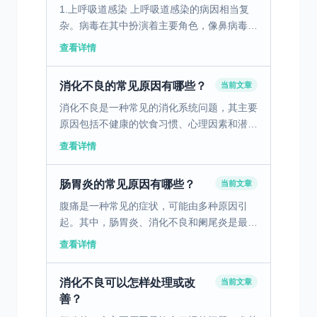
1.上呼吸道感染 上呼吸道感染的病因相当复
杂。病毒在其中扮演着主要角色，像鼻病毒、
冠状病毒、流感病毒、副流感病毒等众多病毒
查看详情
都可能引发上呼吸道感染。这些病毒在我们的
日常生活环境中...
消化不良的常见原因有哪些？
当前文章
消化不良是一种常见的消化系统问题，其主要
原因包括不健康的饮食习惯、心理因素和潜在
的疾病。不健康的饮食习惯，如暴饮暴食、进
查看详情
食过快、过度依赖油腻和辛辣食物，都会对胃
肠道产生负面影响...
肠胃炎的常见原因有哪些？
当前文章
腹痛是一种常见的症状，可能由多种原因引
起。其中，肠胃炎、消化不良和阑尾炎是最常
见的三个原因。肠胃炎是由病毒、细菌或寄生
查看详情
虫引起的胃肠道感染，通常伴随腹痛、腹泻、
恶心和呕吐。消化不...
消化不良可以怎样处理或改
当前文章
善？