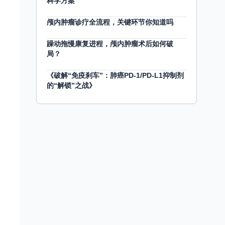
科学方案
颅内肿瘤诊疗全流程，关键环节你知道吗
躁动拖慢康复进程，颅内肿瘤术后如何破
局？
《破解“免疫刹车”：肺癌PD-1/PD-L1抑制剂
的“解锁”之战》