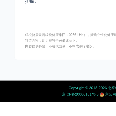
护航。
轻松健康隶属轻松健康集团（02661.HK），聚焦个性化
科普内容，助力提升全民健康意识。
内容仅供科普，不替代面诊，不构成诊疗建议。
Copyright ©️ 2018-
京ICP备20000161号-5
京公网安