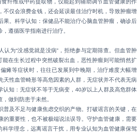
膳食纤维或中药提取物，仅能起到辅助调节血管健康的作
，不仅会浪费金钱，还会延误最佳治疗时机，导致肿瘤增
后果。科学认知：保健品不能治疗心脑血管肿瘤，确诊后
诊，遵循医学指南进行治疗。
人认为“没感觉就是没病”，拒绝参与定期筛查。但血管肿
瘤可能在生长过程中突然破裂出血，恶性肿瘤则可能悄然扩
体偏瘫等症状时，往往已发展到中晚期，治疗难度大幅增
先天性血管畸形等高危因素的人群，无症状并不代表无病
学认知：无症状不等于无病变，40岁以上人群及高危群体
查，做到防患于未然。
识普及不足与健康焦虑交织的产物。打破谣言的关键，在
康的重要性，也不被极端说法误导。守护血管健康，需要
”的科学理念，远离谣言干扰，用专业认知为血管健康保驾