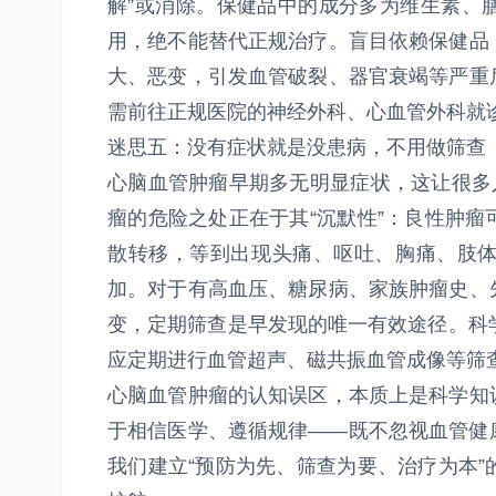
解”或消除。保健品中的成分多为维生素、
用，绝不能替代正规治疗。盲目依赖保健品
大、恶变，引发血管破裂、器官衰竭等严重
需前往正规医院的神经外科、心血管外科就
迷思五：没有症状就是没患病，不用做筛查
心脑血管肿瘤早期多无明显症状，这让很多
瘤的危险之处正在于其“沉默性”：良性肿
散转移，等到出现头痛、呕吐、胸痛、肢
加。对于有高血压、糖尿病、家族肿瘤史、
变，定期筛查是早发现的唯一有效途径。科
应定期进行血管超声、磁共振血管成像等筛
心脑血管肿瘤的认知误区，本质上是科学知
于相信医学、遵循规律——既不忽视血管健
我们建立“预防为先、筛查为要、治疗为本