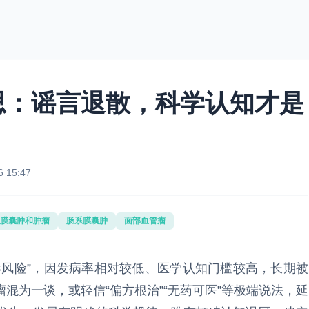
思：谣言退散，科学认知才是
6 15:47
膜囊肿和肿瘤
肠系膜囊肿
面部血管瘤
形风险”，因发病率相对较低、医学认知门槛较高，长期被
混为一谈，或轻信“偏方根治”“无药可医”等极端说法，延