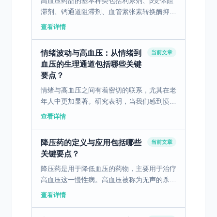
高血压药品的基本种类包括利尿剂、β受体阻
滞剂、钙通道阻滞剂、血管紧张素转换酶抑制
剂和血管紧张素II受体阻滞剂等。利尿剂通过
查看详情
促进排水降低血容量来降血压。β受体阻滞剂
减慢心率，降低...
情绪波动与高血压：从情绪到
当前文章
血压的生理通道包括哪些关键
要点？
情绪与高血压之间有着密切的联系，尤其在老
年人中更加显著。研究表明，当我们感到愤
怒、焦虑或抑郁时，身体会释放出大量的应激
查看详情
激素，这些激素能导致血管收缩，使血压升
高。特别是在老年人群...
降压药的定义与应用包括哪些
当前文章
关键要点？
降压药是用于降低血压的药物，主要用于治疗
高血压这一慢性病。高血压被称为无声的杀
手，因为它往往在没有明显症状的情况下，对
查看详情
人体造成长期的危害，如心脏病、脑卒中和肾
损伤等严重并发症。...