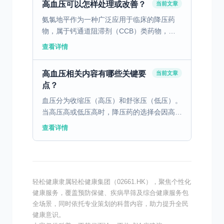
高血压可以怎样处理或改善？
当前文章
氨氯地平作为一种广泛应用于临床的降压药
物，属于钙通道阻滞剂（CCB）类药物，在
高血压的治疗中发挥着极为关键的作用。 氨
查看详情
氯地平主要通过选择性地抑制细胞膜上的钙离
子通道，阻止细胞外...
高血压相关内容有哪些关键要
当前文章
点？
血压分为收缩压（高压）和舒张压（低压）。
当高压高或低压高时，降压药的选择会因高血
压类型和患者个体情况有所区别。 对于单纯
查看详情
收缩期高血压（高压高），常见于老年人。主
要是因为随着年龄...
轻松健康隶属轻松健康集团（02661.HK），聚焦个性化
健康服务，覆盖预防保健、疾病早筛及综合健康服务包
全场景，同时依托专业策划的科普内容，助力提升全民
健康意识。