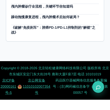
颅内肿瘤诊疗全流程，关键环节你知道吗
躁动拖慢康复进程，颅内肿瘤术后如何破局？
《破解“免疫刹车”：肺癌PD-1/PD-L1抑制剂的“解锁”之
战》
Copyright ©️ 2018-2026 北京轻松健康网络科技有限公司 版权所有
北京
市东城区安定门东大街28号 雍和大厦F座7层 电话 10101019
京ICP备
京公网安备
药品医疗器械网络信息服务备案编
20000161
11010102007354
号：(京)网药械信息备字（2026）第
号-5
号
00057 号