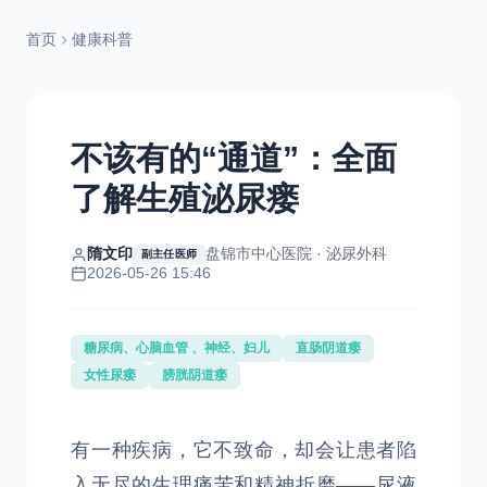
首页
健康科普
不该有的“通道”：全面
了解生殖泌尿瘘
隋文印
盘锦市中心医院 · 泌尿外科
副主任医师
2026-05-26 15:46
糖尿病、心脑血管 、神经、妇儿
直肠阴道瘘
女性尿瘘
膀胱阴道瘘
有一种疾病，它不致命，却会让患者陷
入无尽的生理痛苦和精神折磨——尿液