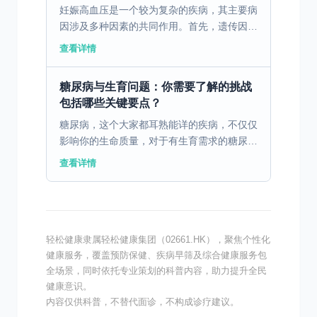
妊娠高血压是一个较为复杂的疾病，其主要病
因涉及多种因素的共同作用。首先，遗传因素
在妊娠高血压的发生中起着重要作用。如果一
查看详情
个女性的直系亲属有高血压史，那么她在妊娠
期间患高血压的风...
糖尿病与生育问题：你需要了解的挑战
包括哪些关键要点？
糖尿病，这个大家都耳熟能详的疾病，不仅仅
影响你的生命质量，对于有生育需求的糖尿病
患者来说，更可能对生育造成一定的挑战。糖
查看详情
尿病影响生育的因素包括患者的血糖控制情
况、病程长短和并发...
轻松健康隶属轻松健康集团（02661.HK），聚焦个性化
健康服务，覆盖预防保健、疾病早筛及综合健康服务包
全场景，同时依托专业策划的科普内容，助力提升全民
健康意识。
内容仅供科普，不替代面诊，不构成诊疗建议。