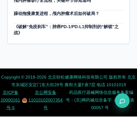
颅内肿瘤诊疗全流程，关键环节你知道吗
躁动拖慢康复进程，颅内肿瘤术后如何破局？
《破解“免疫刹车”：肺癌PD-1/PD-L1抑制剂的“解锁”之
战》
Copyright ©️ 2018-2026 北京轻松健康网络科技有限公司 版权所有
北京
市东城区安定门东大街28号 雍和大厦F座7层 电话 10101019
京ICP备
京公网安备
药品医疗器械网络信息服务备案编
20000161
11010102007354
号：(京)网药械信息备字（2026）第
号-5
号
00057 号