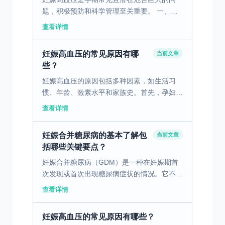
题，积极预防和科学管理至关重要。 一、妊
娠高血压的成因及潜在风险妊娠高血压是孕妇
查看详情
在妊娠期间出现的高血压状态，这种情况可能
由遗传因素、饮食习...
妊娠高血压的常见原因有哪
当前文章
些？
妊娠高血压的原因包括多种因素，如生活习
惯、年龄、激素水平和家族史。首先，孕妇的
不健康饮食和缺乏运动等不良生活习惯会显著
查看详情
增加此病的发生风险。其次，女性在较高年龄
段怀孕或者年轻时怀...
妊娠合并糖尿病的基本了解包
当前文章
括哪些关键要点？
妊娠合并糖尿病（GDM）是一种在妊娠期首
次发现或首次出现糖尿病症状的情况。它不同
于妊娠前已存在的糖尿病，因为它是在怀孕期
查看详情
间由于体内激素变化和代谢负荷增加而引发
的。当孕妇的身体不...
妊娠高血压的常见原因有哪些？