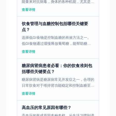
能量来对抗病毒，身体的各种机能，尤其是消
化系统，可能会受到影响。免疫系统启动后，
查看详情
身体将更多的血流和营养物质优先用于抵御感
冒病毒，而不是用...
饮食管理与血糖控制包括哪些关键要
点？
选择低GI食物是控制血糖的有效方法之一。
低GI食物通过缓慢释放葡萄糖，能帮助糖尿
病患者维持稳定的血糖水平。避免高糖高脂饮
查看详情
食，可以减少血糖波动风险。控制饮食量并调
整饮食结构，增加...
糖尿病肾病患者必看：你的饮食准则包
括哪些关键要点？
糖尿病肾病是糖尿病常见并发症之一，合理的
日常饮食对于维持肾功能稳定和控制血糖至关
重要。以下将从碳水化合物、钠盐和蛋白质的
查看详情
摄入等方面进行探讨。 一、控制碳水化合物
的摄入 糖尿病肾...
高血压的常见原因有哪些？
高血压的形成原因多种多样，从生活习惯到遗