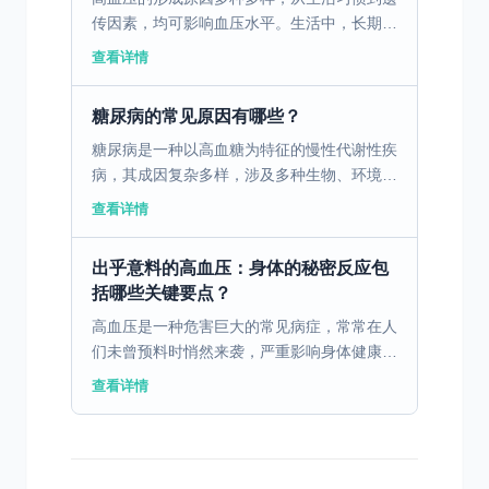
传因素，均可影响血压水平。生活中，长期的
高盐饮食会导致血压显著升高，因为体内过多
查看详情
的钠会使血管收缩。而缺乏运动则会导致心血
管功能下降，进而...
糖尿病的常见原因有哪些？
糖尿病是一种以高血糖为特征的慢性代谢性疾
病，其成因复杂多样，涉及多种生物、环境和
遗传因素。生物因素包括胰岛素分泌不足或身
查看详情
体无法有效利用胰岛素，导致血糖水平升高。
环境因素中，不良...
出乎意料的高血压：身体的秘密反应包
括哪些关键要点？
高血压是一种危害巨大的常见病症，常常在人
们未曾预料时悄然来袭，严重影响身体健康。
一、高血压的定义和全球现状 高血压是一种
查看详情
常见的慢性疾病，通常指动脉血压持续高于正
常水平。未能及...