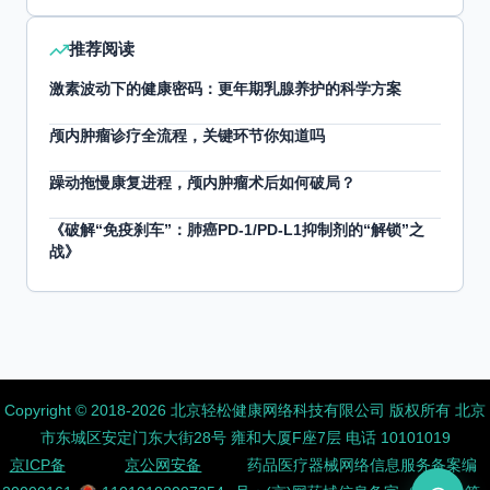
推荐阅读
激素波动下的健康密码：更年期乳腺养护的科学方案
颅内肿瘤诊疗全流程，关键环节你知道吗
躁动拖慢康复进程，颅内肿瘤术后如何破局？
《破解“免疫刹车”：肺癌PD-1/PD-L1抑制剂的“解锁”之
战》
Copyright ©️ 2018-2026 北京轻松健康网络科技有限公司 版权所有
北京
市东城区安定门东大街28号 雍和大厦F座7层 电话 10101019
京ICP备
京公网安备
药品医疗器械网络信息服务备案编