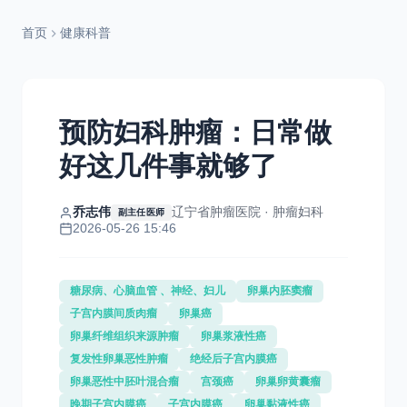
首页
健康科普
预防妇科肿瘤：日常做
好这几件事就够了
乔志伟
辽宁省肿瘤医院 · 肿瘤妇科
副主任医师
2026-05-26 15:46
糖尿病、心脑血管 、神经、妇儿
卵巢内胚窦瘤
子宫内膜间质肉瘤
卵巢癌
卵巢纤维组织来源肿瘤
卵巢浆液性癌
复发性卵巢恶性肿瘤
绝经后子宫内膜癌
卵巢恶性中胚叶混合瘤
宫颈癌
卵巢卵黄囊瘤
晚期子宫内膜癌
子宫内膜癌
卵巢黏液性癌