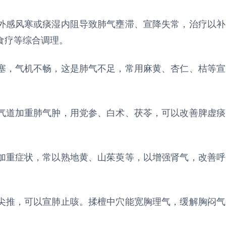
外感风寒或痰湿内阻导致肺气壅滞、宣降失常，治疗以补
食疗等综合调理。
塞，气机不畅，这是肺气不足，常用麻黄、杏仁、桔等宣
气道加重肺气肿，用党参、白术、茯苓，可以改善脾虚痰
加重症状，常以熟地黄、山茱萸等，以增强肾气，改善呼
尖推，可以宣肺止咳。揉檀中穴能宽胸理气，缓解胸闷气