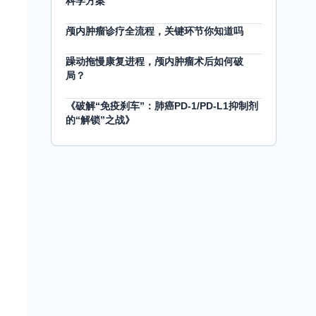
科学方案
颅内肿瘤诊疗全流程，关键环节你知道吗
躁动拖慢康复进程，颅内肿瘤术后如何破
局？
《破解“免疫刹车”：肺癌PD-1/PD-L1抑制剂
的“解锁”之战》