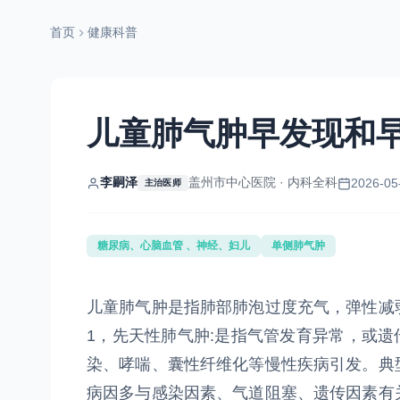
首页
健康科普
儿童肺气肿早发现和
李嗣泽
盖州市中心医院 · 内科全科
2026-05
主治医师
糖尿病、心脑血管 、神经、妇儿
单侧肺气肿
儿童肺气肿是指肺部肺泡过度充气，弹性减
1，先天性肺气肿:是指气管发育异常，或遗
染、哮喘、囊性纤维化等慢性疾病引发。典
病因多与感染因素、气道阻塞、遗传因素有