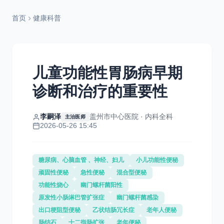
首页
健康科普
儿童功能性胃肠病早期
诊断和治疗的重要性
李嗣泽
盖州市中心医院 · 内科全科
主治医师
2026-05-26 15:45
糖尿病、心脑血管 、神经、妇儿
小儿功能性便秘
顽固性便秘
急性便秘
混合型便秘
功能性烧心
幽门螺杆菌阳性
原发性小肠淋巴管扩张症
幽门螺杆菌感染
出口梗阻型便秘
乙状结肠冗长症
老年人便秘
肠结石
十二指肠扩张
老年便秘