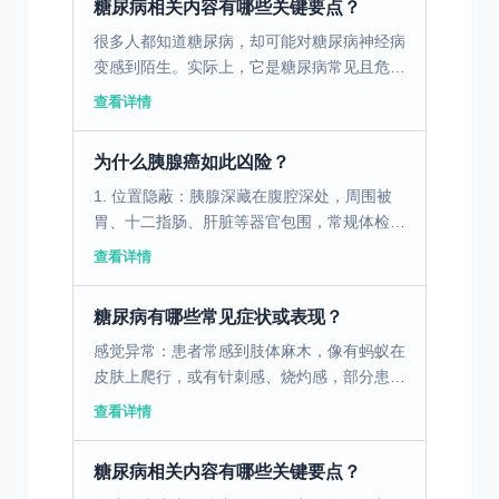
糖尿病相关内容有哪些关键要点？
很多人都知道糖尿病，却可能对糖尿病神经病
变感到陌生。实际上，它是糖尿病常见且危害
不容小觑的慢性并发症，约半数糖尿病患者都
查看详情
受其困扰。了解它，是糖尿病患者守护健康的
关键。 糖尿病神...
为什么胰腺癌如此凶险？
1. 位置隐蔽：胰腺深藏在腹腔深处，周围被
胃、十二指肠、肝脏等器官包围，常规体检
（如B超）容易漏诊。 2. 早期无症状：早期
查看详情
肿瘤很小，通常不会引起明显不适。 3. 生物
学特性恶...
糖尿病有哪些常见症状或表现？
感觉异常：患者常感到肢体麻木，像有蚂蚁在
皮肤上爬行，或有针刺感、烧灼感，部分患者
还会出现对疼痛、温度感觉迟钝，比如洗脚时
查看详情
水温过高却感觉不到，易导致烫伤。有些患者
会出现自发性疼痛...
糖尿病相关内容有哪些关键要点？