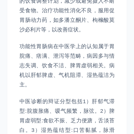
的饮食调整计划，减少或避免摄入不耐
受食物。治疗功能性消化不良，服用促
胃肠动力药，如多潘立酮片、枸橼酸莫
沙必利片等，以改善症状。
功能性胃肠病在中医学上的认知属于胃
脘痛、痞满、泄泻等范畴，病因多与情
志失调、饮食不洁、脾胃虚弱相关。病
机以肝郁脾虚、气机阻滞、湿热蕴洁为
主。
中医诊断的辩证分型包括1）肝郁气滞
型:脘腹胀痛、嗳气频繁，脉弦。2）脾
胃虚弱型:食欲不振、乏力便溏，舌淡苔
白。3）湿热蕴结型:口苦黏腻，脉滑