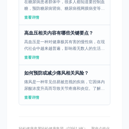
在糖尿病患者群体中，很多人都知道要控制血
糖，预防糖尿病肾病、糖尿病视网膜病变等常
见并发症。然而，有一种悄然来袭的并发症，
查看详情
正默默损害着患者的健康，这就是糖尿病周围
神经病变。它隐匿...
高血压相关内容有哪些关键要点？
高血压是一种对健康极其有害的慢性病，在现
代社会中越来越普遍，影响着无数人的生活质
量和身心健康。 一、高血压的定义与危害 高
查看详情
血压是一种慢性疾病，通常是由于生活方式不
健康、遗传因素...
如何预防或减少痛风相关风险？
痛风是一种常见但易被忽视的疾病，它因体内
尿酸浓度升高而导致关节疼痛和炎症。了解痛
风的成因、症状及预防和治疗对控制病情至关
查看详情
重要。 一、痛风的成因与发病机制 痛风是一
种由于体内尿酸...
轻松健康隶属轻松健康集团（02661.HK），聚焦个性化