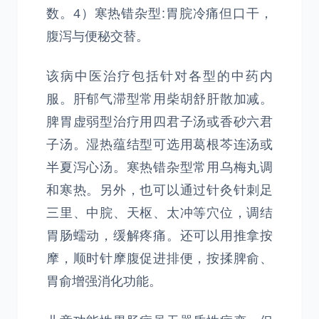
数。4）寒热错杂型:胃脘冷痛但口干，
腹泻与便秘交替。
该病中医治疗包括针对各型的中药内
服。肝郁气滞型常用柴胡舒肝散加减。
脾胃虚弱型治疗用四君子汤或香砂六君
子汤。湿热蕴结型可选用葛根芩连汤或
半夏泻心汤。寒热错杂型常用乌梅丸调
和寒热。另外，也可以通过针灸针刺足
三里、中脘、天枢、太冲等穴位，调结
胃肠蠕动，缓解疼痛。还可以用推拿按
摩，顺时针摩腹促进排便，按揉脾俞、
胃俞增强消化功能。