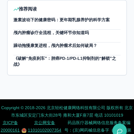
推荐阅读
激素波动下的健康密码：更年期乳腺养护的科学方案
颅内肿瘤诊疗全流程，关键环节你知道吗
躁动拖慢康复进程，颅内肿瘤术后如何破局？
《破解“免疫刹车”：肺癌PD-1/PD-L1抑制剂的“解锁”之
战》
Copyright ©️ 2018-2026 北京轻松健康网络科技有限公司 版权所有
北京
市东城区安定门东大街28号 雍和大厦F座7层 电话 10101019
京ICP备
京公网安备
药品医疗器械网络信息服务备案编
20000161
11010102007354
号：(京)网药械信息备字（2026）第