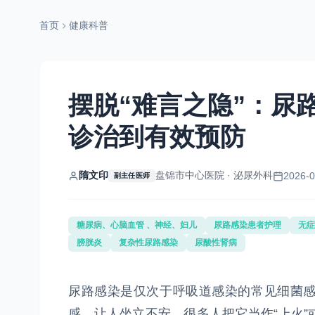
首页
健康科普
摆脱“难言之隐”：尿
诊治到有效预防
隋文印
盘锦市中心医院 · 泌尿外科
2026-0
副主任医师
糖尿病、心脑血管 、神经、妇儿
尿路感染患者护理
无症
膀胱炎
复杂性尿路感染
尿酸性肾病
尿路感染是仅次于呼吸道感染的常见细菌
感，让人坐立不安。很多人把它当作“上火