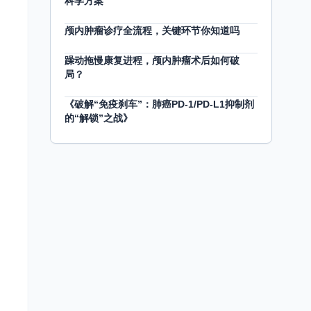
科学方案
颅内肿瘤诊疗全流程，关键环节你知道吗
躁动拖慢康复进程，颅内肿瘤术后如何破
局？
《破解“免疫刹车”：肺癌PD-1/PD-L1抑制剂
的“解锁”之战》