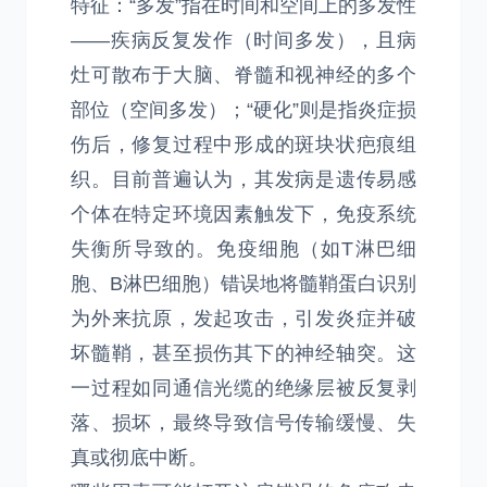
特征：“多发”指在时间和空间上的多发性
——疾病反复发作（时间多发），且病
灶可散布于大脑、脊髓和视神经的多个
部位（空间多发）；“硬化”则是指炎症损
伤后，修复过程中形成的斑块状疤痕组
织。目前普遍认为，其发病是遗传易感
个体在特定环境因素触发下，免疫系统
失衡所导致的。免疫细胞（如T淋巴细
胞、B淋巴细胞）错误地将髓鞘蛋白识别
为外来抗原，发起攻击，引发炎症并破
坏髓鞘，甚至损伤其下的神经轴突。这
一过程如同通信光缆的绝缘层被反复剥
落、损坏，最终导致信号传输缓慢、失
真或彻底中断。